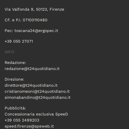
Via Valfonda 9, 50123, Firenze
CF. e P.I. 07100110480
Pec:
toscana24@ergopec.it
+39 055 27071
INFO
Redazione:
redazione@t24quotidiano.it
Direzione:
direttore@t24quotidiano.it
cristianomeoni@t24quotidiano.it
simonabandino@t24quotidiano.it
Pubblicità:
Concessionaria esclusiva SpeeD
+39 055 2499203
speed.firenze@speweb.it