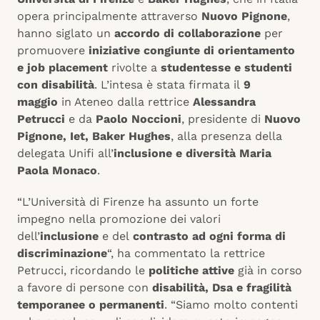
opera principalmente attraverso
Nuovo Pignone
,
hanno siglato un
accordo di collaborazione
per
promuovere
iniziative congiunte di orientamento
e job placement
rivolte a
studentesse e studenti
con disabilità
. L’intesa è stata firmata il
9
maggio
in Ateneo dalla rettrice
Alessandra
Petrucci
e da
Paolo Noccioni
, presidente di
Nuovo
Pignone, Iet, Baker Hughes
, alla presenza della
delegata Unifi all’
inclusione e diversità
Maria
Paola Monaco
.
“L’Università di Firenze ha assunto un forte
impegno nella promozione dei valori
dell’
inclusione
e del
contrasto ad ogni forma di
discriminazione
“, ha commentato la rettrice
Petrucci, ricordando le
politiche attive
già in corso
a favore di persone con
disabilità, Dsa e fragilità
temporanee o permanenti
. “Siamo molto contenti