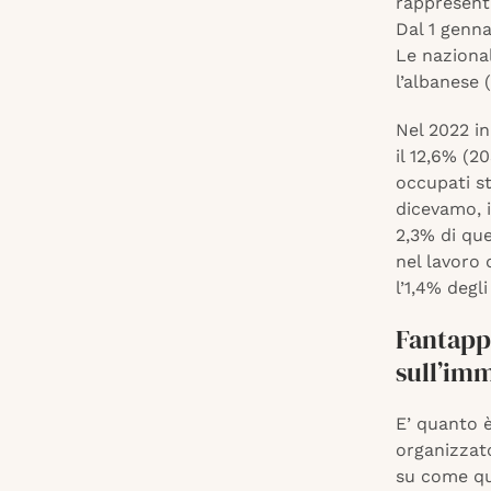
rappresenta
Dal 1 genna
Le nazional
l’albanese (
Nel 2022 in
il 12,6% (2
occupati st
dicevamo, i
2,3% di quel
nel lavoro 
l’1,4% degli 
Fantapp
sull’im
E’ quanto 
organizzato
su come qu