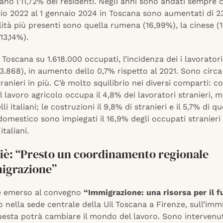
no l’11,72% dei residenti. Negli anni sono andati sempre 
io 2022 al 1 gennaio 2024 in Toscana sono aumentati di 23
ità più presenti sono quella rumena (16,99%), la cinese (
13,14%).
 Toscana su 1.618.000 occupati, l’incidenza dei i lavoratori
03.868), in aumento dello 0,7% rispetto al 2021. Sono circ
ranieri in più. C’è molto squilibrio nei diversi comparti: 
l lavoro agricolo occupa il 4,8% dei lavoratori stranieri, ma
li italiani; le costruzioni il 9,8% di stranieri e il 5,7% di que
domestico sono impiegati il 16,9% degli occupati stranier
italiani.
iè: “Presto un coordinamento regionale
migrazione”
è emerso al convegno
“Immigrazione: una risorsa per il f
 nella sede centrale della Uil Toscana a Firenze, sull’imm
esta potrà cambiare il mondo del lavoro. Sono intervenuti