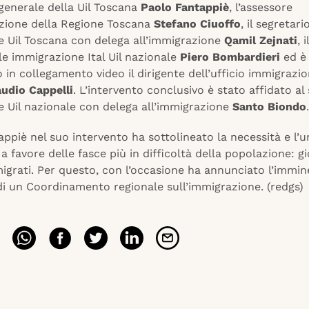
generale della Uil Toscana
Paolo Fantappiè
, l’assessore
azione della Regione Toscana
Stefano Ciuoffo
, il segretari
e Uil Toscana con delega all’immigrazione
Qamil Zejnati
, il
e immigrazione Ital Uil nazionale
Piero Bombardieri
ed è
 in collegamento video il dirigente dell’ufficio immigrazio
audio Cappelli
. L’intervento conclusivo è stato affidato al
e Uil nazionale con delega all’immigrazione
Santo Biondo
.
ppiè nel suo intervento ha sottolineato la necessità e l’u
 a favore delle fasce più in difficoltà della popolazione: gi
igrati. Per questo, con l’occasione ha annunciato l’immi
di un Coordinamento regionale sull’immigrazione. (redgs)