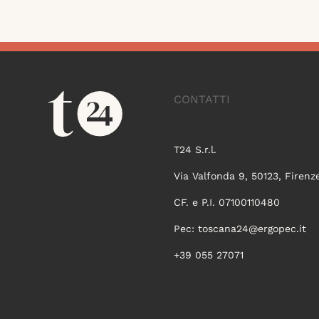
CONTATTI
T24 S.r.l.
Via Valfonda 9, 50123, Firenz
CF. e P.I. 07100110480
Pec:
toscana24@ergopec.it
+39 055 27071