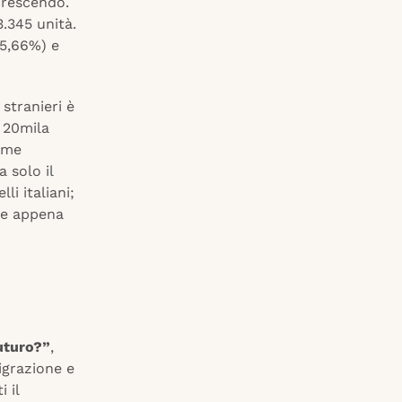
crescendo.
.345 unità.
15,66%) e
 stranieri è
a 20mila
come
 solo il
lli italiani;
i e appena
uturo?”
,
igrazione e
 il