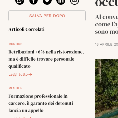
occ
Al conve
SALVA PER DOPO
come l’a
Articoli Correlati
sono mol
MESTIERI
16 APRILE 2
Retribuzioni +6% nella ristorazione,
ma è difficile trovare personale
qualificato
Leggi tutto
MESTIERI
Formazione professionale in
carcere, il garante dei detenuti
lancia un appello