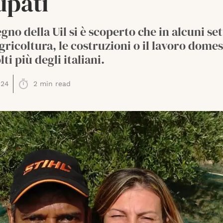
upati
gno della Uil si è scoperto che in alcuni set
gricoltura, le costruzioni o il lavoro domes
ti più degli italiani.
024
2
min read