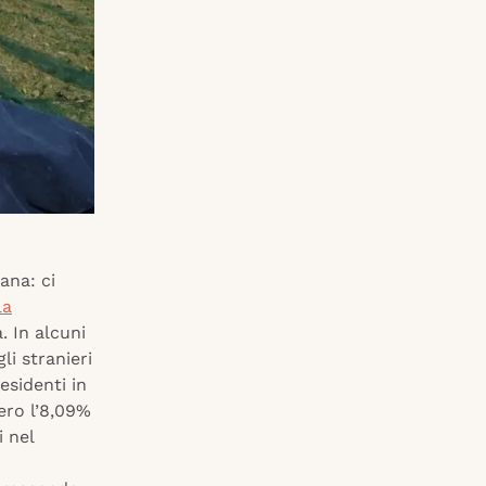
ana: ci
la
. In alcuni
li stranieri
residenti in
ero l’8,09%
i nel