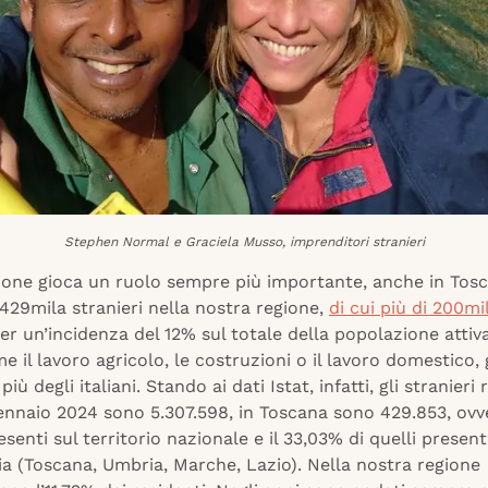
Stephen Normal e Graciela Musso, imprenditori stranieri
ione gioca un ruolo sempre più importante, anche in Tosc
429mila stranieri nella nostra regione,
di cui più di 200mi
per un’incidenza del 12% sul totale della popolazione attiva
me il lavoro agricolo, le costruzioni o il lavoro domestico, g
iù degli italiani. Stando ai dati Istat, infatti, gli stranieri 
 gennaio 2024 sono 5.307.598, in Toscana sono 429.853, ovv
resenti sul territorio nazionale e il 33,03% di quelli present
ia (Toscana, Umbria, Marche, Lazio). Nella nostra regione