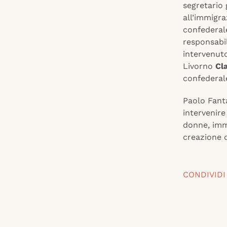
segretario 
all’immigr
confederal
responsabil
intervenuto
Livorno
Cl
confederal
Paolo Fanta
intervenire
donne, imm
creazione 
CONDIVIDI