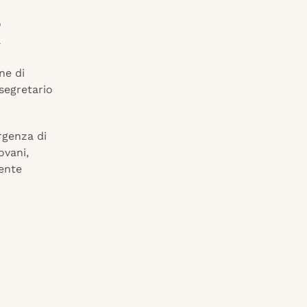
o
ne di
 segretario
rgenza di
ovani,
nente