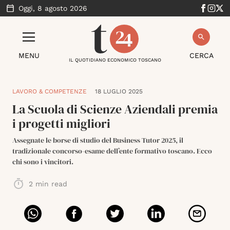
Oggi,
8 agosto 2026
MENU
CERCA
IL QUOTIDIANO ECONOMICO TOSCANO
LAVORO & COMPETENZE
18 LUGLIO 2025
La Scuola di Scienze Aziendali premia
i progetti migliori
Assegnate le borse di studio del Business Tutor 2025, il
tradizionale concorso-esame dell’ente formativo toscano. Ecco
chi sono i vincitori.
2
min read