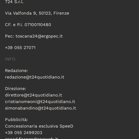
T24 S.r.l.
Via Valfonda 9, 50123, Firenze
CF. e P.I. 07100110480
Pec:
toscana24@ergopec.it
+39 055 27071
INFO
Redazione:
redazione@t24quotidiano.it
Direzione:
direttore@t24quotidiano.it
cristianomeoni@t24quotidiano.it
simonabandino@t24quotidiano.it
Pubblicità:
Concessionaria esclusiva SpeeD
+39 055 2499203