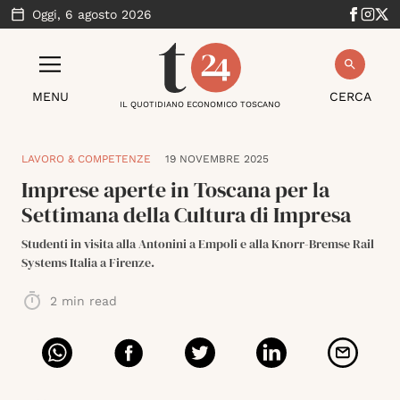
Oggi,
6 agosto 2026
MENU
CERCA
IL QUOTIDIANO ECONOMICO TOSCANO
LAVORO & COMPETENZE
19 NOVEMBRE 2025
Imprese aperte in Toscana per la
Settimana della Cultura di Impresa
Studenti in visita alla Antonini a Empoli e alla Knorr-Bremse Rail
Systems Italia a Firenze.
2
min read