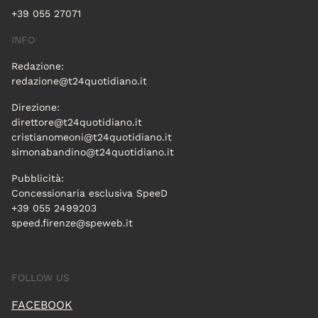
+39 055 27071
INFO
Redazione:
redazione@t24quotidiano.it
Direzione:
direttore@t24quotidiano.it
cristianomeoni@t24quotidiano.it
simonabandino@t24quotidiano.it
Pubblicità:
Concessionaria esclusiva SpeeD
+39 055 2499203
speed.firenze@speweb.it
FOLLOW US
FACEBOOK