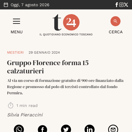
Oggi,
7 agosto 2026
MENU
CERCA
IL QUOTIDIANO ECONOMICO TOSCANO
MESTIERI
29 GENNAIO 2024
Gruppo Florence forma 15
calzaturieri
Al via un corso di formazione gratuito di 900 ore finanziato dalla
Regione e promosso dal polo di terzisti controllato dal fondo
Permira.
1
min read
Silvia Pieraccini