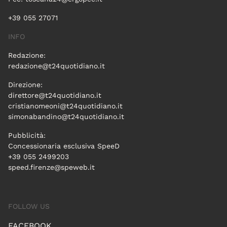
+39 055 27071
INFO
Redazione:
redazione@t24quotidiano.it
Direzione:
direttore@t24quotidiano.it
cristianomeoni@t24quotidiano.it
simonabandino@t24quotidiano.it
Pubblicità:
Concessionaria esclusiva SpeeD
+39 055 2499203
speed.firenze@speweb.it
FOLLOW US
FACEBOOK