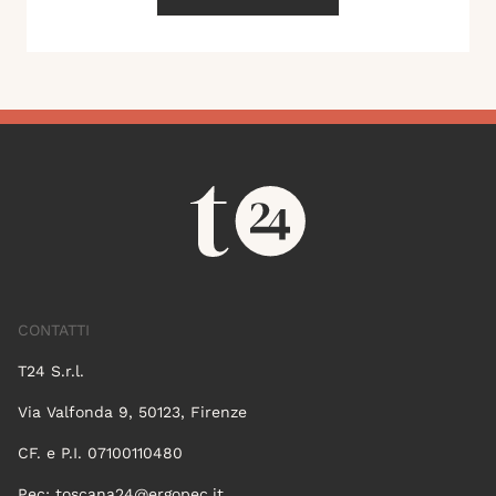
CONTATTI
T24 S.r.l.
Via Valfonda 9, 50123, Firenze
CF. e P.I. 07100110480
Pec:
toscana24@ergopec.it