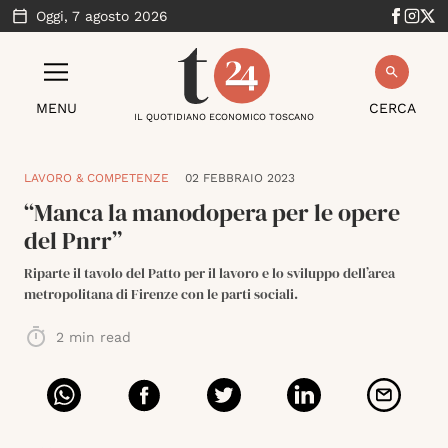
Oggi,
7 agosto 2026
MENU
CERCA
IL QUOTIDIANO ECONOMICO TOSCANO
LAVORO & COMPETENZE
02 FEBBRAIO 2023
“Manca la manodopera per le opere
del Pnrr”
Riparte il tavolo del Patto per il lavoro e lo sviluppo dell’area
metropolitana di Firenze con le parti sociali.
2
min read