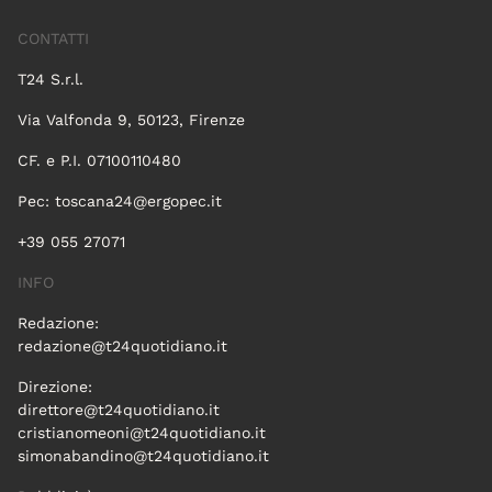
CONTATTI
T24 S.r.l.
Via Valfonda 9, 50123, Firenze
CF. e P.I. 07100110480
Pec:
toscana24@ergopec.it
+39 055 27071
INFO
Redazione:
redazione@t24quotidiano.it
Direzione:
direttore@t24quotidiano.it
cristianomeoni@t24quotidiano.it
simonabandino@t24quotidiano.it