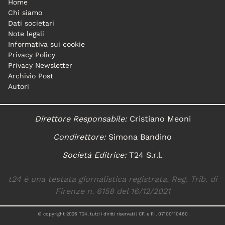
Home
Chi siamo
Dati societari
Note legali
Informativa sui cookie
Privacy Policy
Privacy Newsletter
Archivio Post
Autori
Direttore Responsabile:
Cristiano Meoni
Condirettore:
Simona Bandino
Società Editrice:
T24 S.r.l.
t24 è una testata giornalistica registrata. Reg. Trib. di
Firenze n. 6158 del 16/12/2021
© copyright
2026
T24, tutti i diritti riservati | CF. e P.I. 07100110480