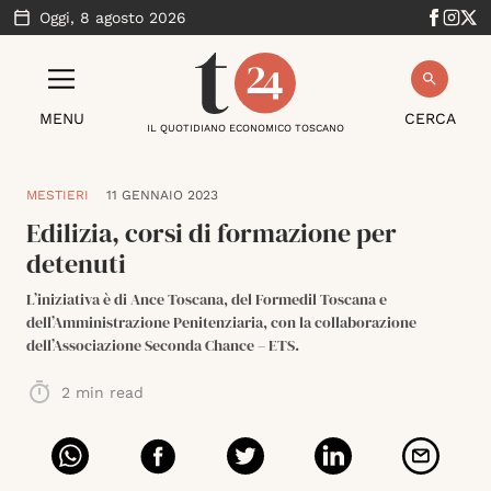
Oggi,
8 agosto 2026
MENU
CERCA
IL QUOTIDIANO ECONOMICO TOSCANO
MESTIERI
11 GENNAIO 2023
Edilizia, corsi di formazione per
detenuti
L’iniziativa è di Ance Toscana, del Formedil Toscana e
dell’Amministrazione Penitenziaria, con la collaborazione
dell’Associazione Seconda Chance – ETS.
2
min read