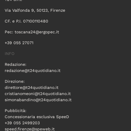
Via Valfonda 9, 50123, Firenze
CF. e P.I. 07100110480
Pec:
toscana24@ergopec.it
+39 055 27071
INFO
Redazione:
redazione@t24quotidiano.it
Direzione:
direttore@t24quotidiano.it
cristianomeoni@t24quotidiano.it
simonabandino@t24quotidiano.it
Pubblicità:
Concessionaria esclusiva SpeeD
+39 055 2499203
speed.firenze@speweb.it