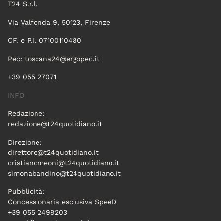
T24 S.r.l.
Via Valfonda 9, 50123, Firenze
CF. e P.I. 07100110480
Pec:
toscana24@ergopec.it
+39 055 27071
INFO
Redazione:
redazione@t24quotidiano.it
Direzione:
direttore@t24quotidiano.it
cristianomeoni@t24quotidiano.it
simonabandino@t24quotidiano.it
Pubblicità:
Concessionaria esclusiva SpeeD
+39 055 2499203