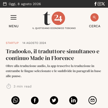
Oggi,
8 agosto 2026
MENU
CERCA
IL QUOTIDIANO ECONOMICO TOSCANO
STARTUP
14 AGOSTO 2024
Tradooko, il traduttore simultaneo e
continuo Made in Florence
Oltre alla traduzione audio, la app trascrive la traduzione in
entrambe le lingue selezionate e le suddivide in paragrafi in base
alle pause.
3
min read