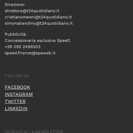
Direzione:
direttore@t24quotidiano.it
cristianomeoni@t24quotidiano.it
simonabandino@t24quotidiano.it
Pubblicità:
Concessionaria esclusiva SpeeD
+39 055 2499203
speed.firenze@speweb.it
FOLLOW US
FACEBOOK
INSTAGRAM
TWITTER
LINKEDIN
ISCRIVITI ALLA NEWSLETTER