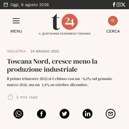
Oggi,
9 agosto 2026
MENU
CERCA
IL QUOTIDIANO ECONOMICO TOSCANO
INDUSTRIA
24 MAGGIO 2022
Toscana Nord, cresce meno la
produzione industriale
Il primo trimestre 2022 si è chiuso con un +6,1% sul gennaio-
marzo 2021, ma un -1,1% su ottobre-dicembre.
2
min read