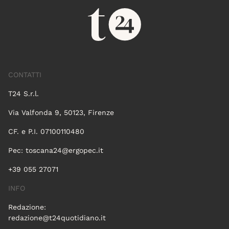
CONTATTI
T24 S.r.l.
Via Valfonda 9, 50123, Firenze
CF. e P.I. 07100110480
Pec:
toscana24@ergopec.it
+39 055 27071
INFO
Redazione:
redazione@t24quotidiano.it