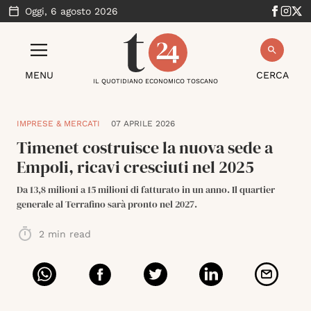
Oggi,
6 agosto 2026
MENU
CERCA
IL QUOTIDIANO ECONOMICO TOSCANO
IMPRESE & MERCATI
07 APRILE 2026
Timenet costruisce la nuova sede a
Empoli, ricavi cresciuti nel 2025
Da 13,8 milioni a 15 milioni di fatturato in un anno. Il quartier
generale al Terrafino sarà pronto nel 2027.
2
min read