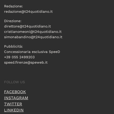
Redazione:
redazione@t24quotidiano.it
Direzione:
direttore@t24quotidiano.it
cristianomeoni@t24quotidiano.it
simonabandino@t24quotidiano.it
Pubblicità:
Concessionaria esclusiva SpeeD
+39 055 2499203
speed.firenze@speweb.it
FOLLOW US
FACEBOOK
INSTAGRAM
TWITTER
LINKEDIN