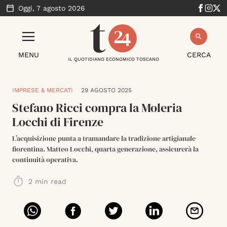
Oggi,
7 agosto 2026
MENU
CERCA
IL QUOTIDIANO ECONOMICO TOSCANO
IMPRESE & MERCATI
29 AGOSTO 2025
Stefano Ricci compra la Moleria
Locchi di Firenze
L’acquisizione punta a tramandare la tradizione artigianale
fiorentina. Matteo Locchi, quarta generazione, assicurerà la
continuità operativa.
2
min read