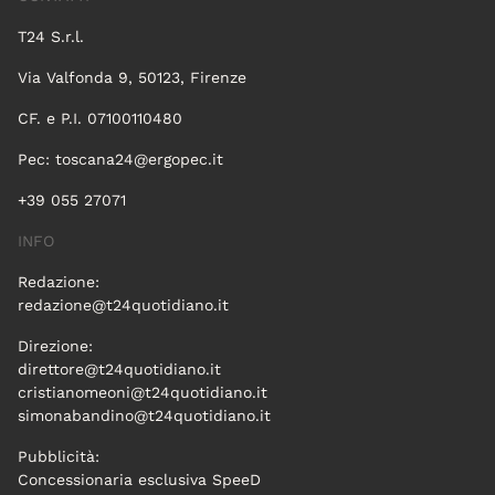
T24 S.r.l.
Via Valfonda 9, 50123, Firenze
CF. e P.I. 07100110480
Pec:
toscana24@ergopec.it
+39 055 27071
INFO
Redazione:
redazione@t24quotidiano.it
Direzione:
direttore@t24quotidiano.it
cristianomeoni@t24quotidiano.it
simonabandino@t24quotidiano.it
Pubblicità:
Concessionaria esclusiva SpeeD