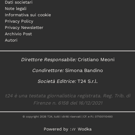
Dati societari
Note legali
Informativa sui cookie
Privacy Policy
Privacy Newsletter
Archivio Post
Autori
Direttore Responsabile:
Cristiano Meoni
Condirettore:
Simona Bandino
Società Editrice:
T24 S.r.l.
t24 è una testata giornalistica registrata. Reg. Trib. di
Firenze n. 6158 del 16/12/2021
© copyright
2026
T24, tutti i diritti riservati | CF. e P.I. 07100110480
Powered by
Wodka