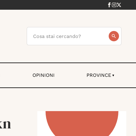
I
OPINIONI
PROVINCE
▾
kn