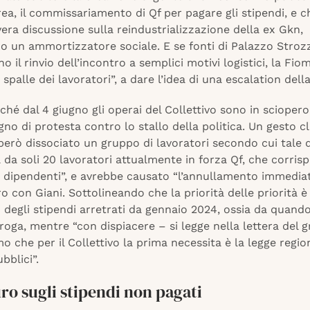
area, il commissariamento di Qf per pagare gli stipendi, e ch
vera discussione sulla reindustrializzazione della ex Gkn,
o un ammortizzatore sociale. E se fonti di Palazzo Strozz
o il rinvio dell’incontro a semplici motivi logistici, la Fio
 spalle dei lavoratori”, a dare l’idea di una escalation dell
hé dal 4 giugno gli operai del Collettivo sono in sciopero
gno di protesta contro lo stallo della politica. Un gesto 
 però dissociato un gruppo di lavoratori secondo cui tale 
 da soli 20 lavoratori attualmente in forza Qf, che corri
i dipendenti”, e avrebbe causato “l’annullamento immedia
ro con Giani. Sottolineando che la priorità delle priorità è 
degli stipendi arretrati da gennaio 2024, ossia da quand
eroga, mentre “con dispiacere – si legge nella lettera del 
 che per il Collettivo la prima necessita è la legge region
bblici”.
ro sugli stipendi non pagati