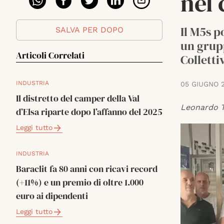
nel 
Il M5s p
SALVA PER DOPO
un grupp
Articoli Correlati
Colletti
INDUSTRIA
05 GIUGNO 
Il distretto del camper della Val
Leonardo T
d’Elsa riparte dopo l’affanno del 2025
Leggi tutto
INDUSTRIA
Baraclit fa 80 anni con ricavi record
(+11%) e un premio di oltre 1.000
euro ai dipendenti
Leggi tutto