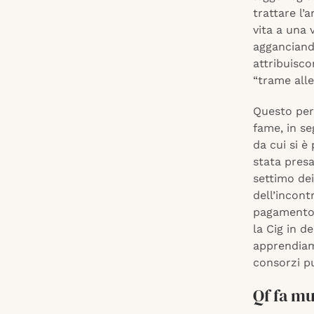
trattare l’
vita a una 
agganciand
attribuiscon
“trame alle
Questo perc
fame, in se
da cui si è
stata presa
settimo de
dell’incont
pagamento 
la Cig in d
apprendiamo
consorzi pu
Qf fa mu