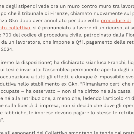
ne degli stipendi vede ora un muro contro muro tra lavora
opo che il tribunale di Firenze, chiamato nuovamente sul 
enza Gkn dopo aver annullato per due volte
procedure di
to collettivo
, si è pronunciato a favore di un ricorso, ai s
lo 700 del codice di procedura civile, patrocinato dalla Fi
 da un lavoratore, che impone a Qf il pagamento delle ret
 2024.
remo la disposizione”, ha dichiarato Gianluca Franchi, liq
cui tesi è invariata: l’assemblea permanente aperta dagli o
occupazione a tutti gli effetti, e dunque è impossibile svo
oduttiva nello stabilimento ex Gkn. “Rimaniamo certi che n
ccupate – ha osservato – non si ha diritto né alla cassa
e né alla retribuzione, a meno che, ledendo l’articolo 41 d
e sulla libertà di impresa, non si decida che dove gli oper
 fabbriche, le imprese devono pagare lo stesso le retribu
”.
e gli esponenti del Collettivo smontano le tende dal prat