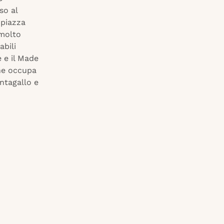
so al
 piazza
 molto
abili
e e il Made
 ne occupa
antagallo e