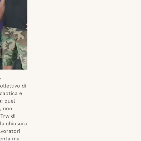
o
llettivo di
 caotica e
a: quel
i, non
 Trw di
lla chiusura
avoratori
lenta ma