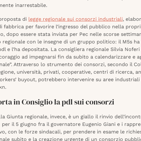
ente inarrestabile.
 proposta di
legge regionale sui consorzi industriali
, elabo
di fabbrica per favorire l’ingresso del pubblico nella propr
to, dopo essere stata inviata per Pec nelle scorse settim
o regionale con le insegne di un gruppo politico: il M5s ha
pdl e l’ha depositata. La consigliera regionale Silvia Nofer
coraggio ad impegnarsi fin da subito a calendarizzare e a
nale”. Attraverso lo strumento dei consorzi, secondo il Col
ione, università, privati, cooperative, centri di ricerca, a
orkers’ buyout, potrebbero intervenire su aree industrial
kn.
orta in Consiglio la pdl sui consorzi
la Giunta regionale, invece, è un giallo il rinvio dell’incon
per il 5 giugno fra il governatore Eugenio Giani e i rappr
ivo, con le forze sindacali, per prendere in esame le richie
nale subito e la creazione urgente di un consorzio pubbli