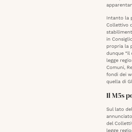
apparentam
Intanto la
Collettivo 
stabilimen
in Consigli
propria la 
dunque “il 
legge regio
Comuni, Reg
fondi dei w
quella di G
Il M5s p
Sul lato del
annunciato 
del Collett
legge regio