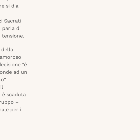
e si dia
i Sacrati
m parla di
a tensione.
 della
clamoroso
decisione “è
sponde ad un
to”
il
o è scaduta
gruppo –
ale per i