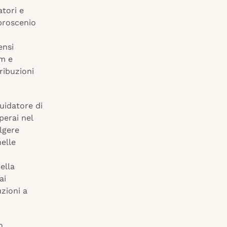
tori e
proscenio
ensi
om e
ribuzioni
uidatore di
perai nel
lgere
elle
ella
ai
zioni a
o