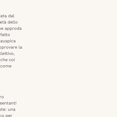
rata dal
ietà dello
ane approda
 fatto
i auspica
pprovare la
lettivo,
nche coi
i come
tro
esentanti
ste: una
co per