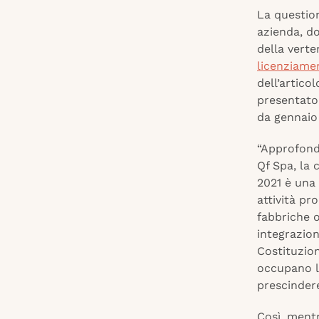
La questio
azienda, d
della vert
licenziamen
dell’artico
presentato
da gennaio
“Approfondi
Qf Spa, la 
2021 è una 
attività pr
fabbriche o
integrazion
Costituzion
occupano le
prescindere
Così, mentr