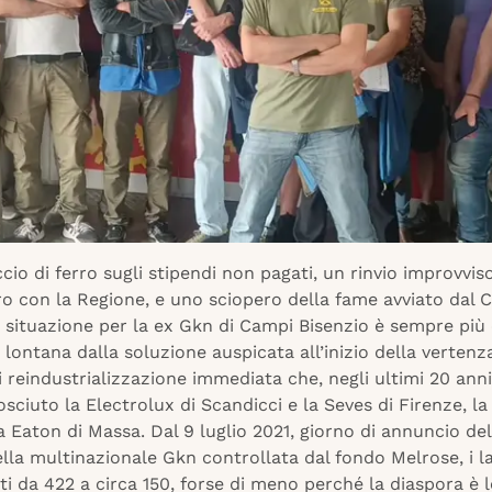
cio di ferro sugli stipendi non pagati, un rinvio improvvis
ro con la Regione, e uno sciopero della fame avviato dal Co
a situazione per la ex Gkn di Campi Bisenzio è sempre più
lontana dalla soluzione auspicata all’inizio della vertenz
 reindustrializzazione immediata che, negli ultimi 20 ann
ciuto la Electrolux di Scandicci e la Seves di Firenze, la
a Eaton di Massa. Dal 9 luglio 2021, giorno di annuncio de
lla multinazionale Gkn controllata dal fondo Melrose, i l
i da 422 a circa 150, forse di meno perché la diaspora è 