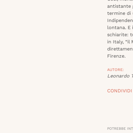
antistante 
termine di 
Indipenden
lontana. E 
schiarite: 
in Italy, “
direttament
Firenze.
AUTORE:
Leonardo T
CONDIVIDI
POTREBBE IN