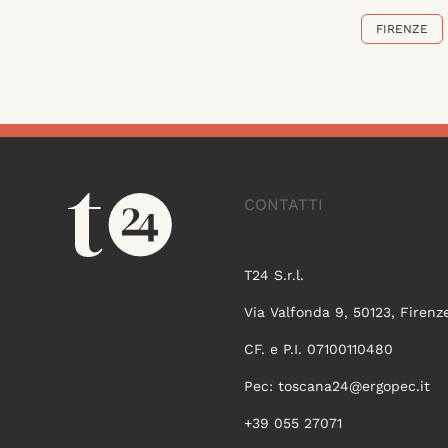
FIRENZE
CONTATTI
T24 S.r.l.
Via Valfonda 9, 50123, Firenz
CF. e P.I. 07100110480
Pec:
toscana24@ergopec.it
+39 055 27071