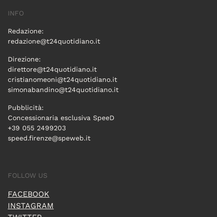
INFO
Redazione:
redazione@t24quotidiano.it
Direzione:
direttore@t24quotidiano.it
cristianomeoni@t24quotidiano.it
simonabandino@t24quotidiano.it
Pubblicità:
Concessionaria esclusiva SpeeD
+39 055 2499203
speed.firenze@speweb.it
FOLLOW US
FACEBOOK
INSTAGRAM