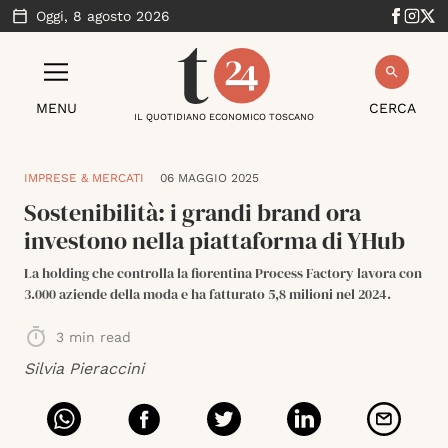
Oggi,
8 agosto 2026
MENU
CERCA
IL QUOTIDIANO ECONOMICO TOSCANO
IMPRESE & MERCATI
06 MAGGIO 2025
Sostenibilità: i grandi brand ora
investono nella piattaforma di YHub
La holding che controlla la fiorentina Process Factory lavora con
3.000 aziende della moda e ha fatturato 5,8 milioni nel 2024.
3
min read
Silvia Pieraccini