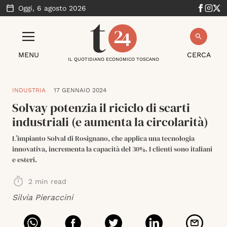
Oggi,
6 agosto 2026
MENU
CERCA
IL QUOTIDIANO ECONOMICO TOSCANO
INDUSTRIA
17 GENNAIO 2024
Solvay potenzia il riciclo di scarti
industriali (e aumenta la circolarità)
L’impianto Solval di Rosignano, che applica una tecnologia
innovativa, incrementa la capacità del 30%. I clienti sono italiani
e esteri.
2
min read
Silvia Pieraccini