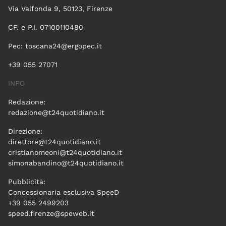
Via Valfonda 9, 50123, Firenze
CF. e P.I. 07100110480
Pec:
toscana24@ergopec.it
+39 055 27071
INFO
Redazione:
redazione@t24quotidiano.it
Direzione:
direttore@t24quotidiano.it
cristianomeoni@t24quotidiano.it
simonabandino@t24quotidiano.it
Pubblicità:
Concessionaria esclusiva SpeeD
+39 055 2499203
speed.firenze@speweb.it