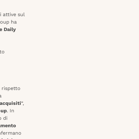
 attive sul
roup ha
e Daily
to
 rispetto
a
acquisiti
“,
oup
. In
 di
ramento
onfermano