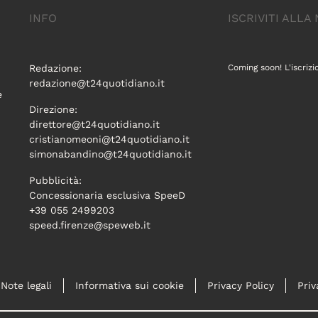
INFO
ISCRIVITI ALL
Redazione:
Coming soon! L'iscrizi
redazione@t24quotidiano.it
e
Direzione:
direttore@t24quotidiano.it
cristianomeoni@t24quotidiano.it
simonabandino@t24quotidiano.it
Pubblicità:
Concessionaria esclusiva SpeeD
+39 055 2499203
speed.firenze@speweb.it
Note legali
Informativa sui cookie
Privacy Policy
Priv