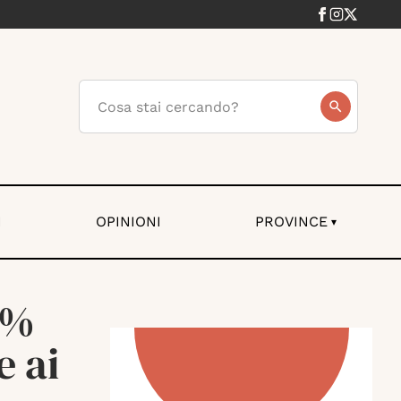
I
OPINIONI
PROVINCE
▾
6%
e ai