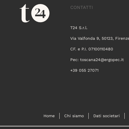
CONTATTI
T24 S.r.l.
Via Valfonda 9, 50123, Firenz
CF. e P.I. 07100110480
Pec:
toscana24@ergopec.it
+39 055 27071
Home
Chi siamo
Dati societari