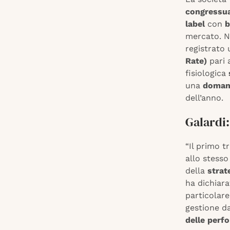
congressu
label
con
b
mercato. Ne
registrato
Rate)
pari 
fisiologica
una
doman
dell’anno.
Galardi:
“Il primo 
allo stesso
della
strat
ha dichiar
particolar
gestione d
delle perf