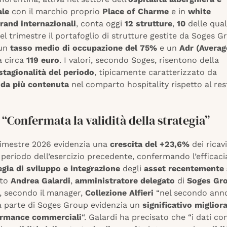
ale
con il marchio proprio
Place of Charme
e in
white
rand internazionali
, conta oggi
12 strutture
,
10
delle quali
l trimestre il portafoglio di strutture gestite da Soges G
 un
tasso medio di occupazione del 75%
e un
Adr (Averag
a circa
119 euro
. I valori, secondo Soges, risentono della
stagionalità del periodo
, tipicamente caratterizzato da
da più contenuta
nel comparto hospitality rispetto al res
 “Confermata la validità della strategia”
trimestre 2026 evidenzia una
crescita del +23,6%
dei ricavi
 periodo dell’esercizio precedente, confermando l’efficaci
egia di sviluppo e integrazione
degli
asset recentemente 
ato
Andrea Galardi
,
amministratore delegato
di
Soges Gr
e, secondo il manager,
Collezione Alfieri
“nel secondo anno
a parte di Soges Group evidenzia un
significativo miglio
ormance commerciali
“. Galardi ha precisato che “i dati c