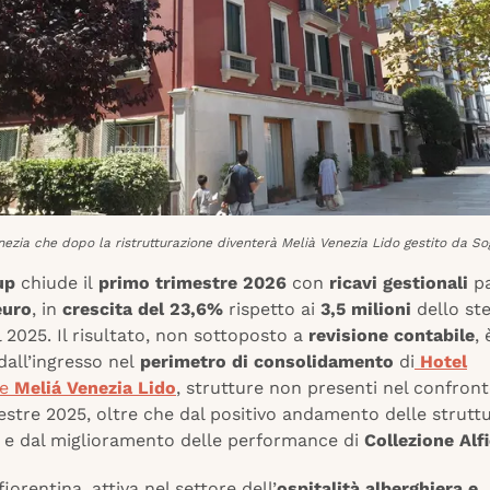
nezia che dopo la ristrutturazione diventerà Melià Venezia Lido gestito da So
up
chiude il
primo trimestre 2026
con
ricavi gestionali
pa
euro
, in
crescita del 23,6%
rispetto ai
3,5 milioni
dello st
 2025. Il risultato, non sottoposto a
revisione contabile
, 
dall’ingresso nel
perimetro di consolidamento
di
Hotel
e
Meliá Venezia Lido
, strutture non presenti nel confront
stre 2025, oltre che dal positivo andamento delle strutt
e dal miglioramento delle performance di
Collezione Alfi
iorentina, attiva nel settore dell’
ospitalità alberghiera e