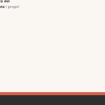
tà del
nte
i propri