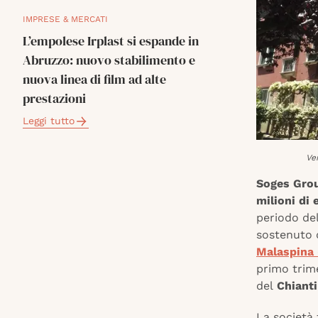
IMPRESE & MERCATI
L’empolese Irplast si espande in
Abruzzo: nuovo stabilimento e
nuova linea di film ad alte
prestazioni
Leggi tutto
Ve
Soges Gro
milioni di 
periodo del
sostenuto 
Malaspina
primo trime
del
Chianti
La società f