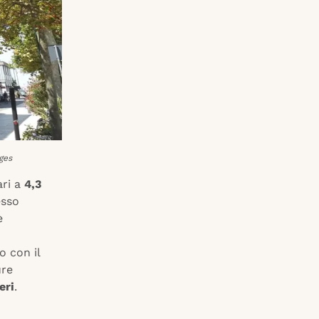
ges
ri a
4,3
esso
è
o con il
ure
eri
.