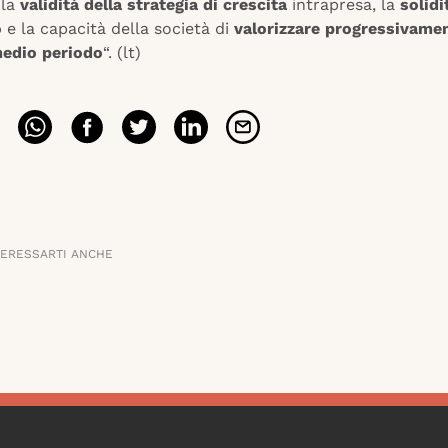
 la
validità della strategia di crescita
intrapresa, la
solidi
o
e la capacità della società di
valorizzare progressivame
edio periodo
“. (lt)
TERESSARTI ANCHE