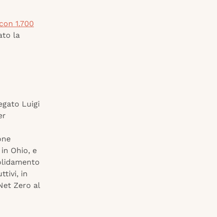
con 1.700
ato la
egato Luigi
er
one
 in Ohio, e
solidamento
tivi, in
Net Zero al