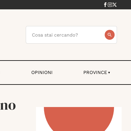
I
OPINIONI
PROVINCE
▾
nno