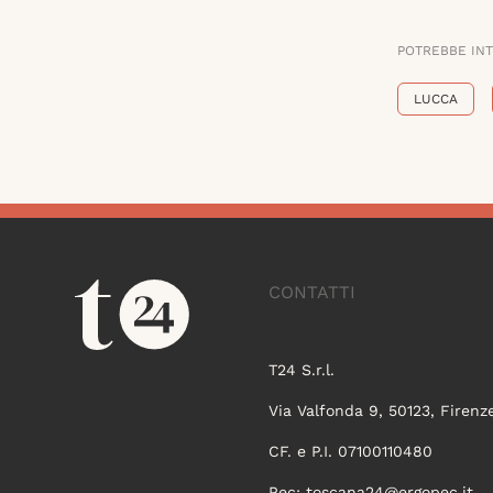
POTREBBE IN
LUCCA
CONTATTI
T24 S.r.l.
Via Valfonda 9, 50123, Firenz
CF. e P.I. 07100110480
Pec:
toscana24@ergopec.it