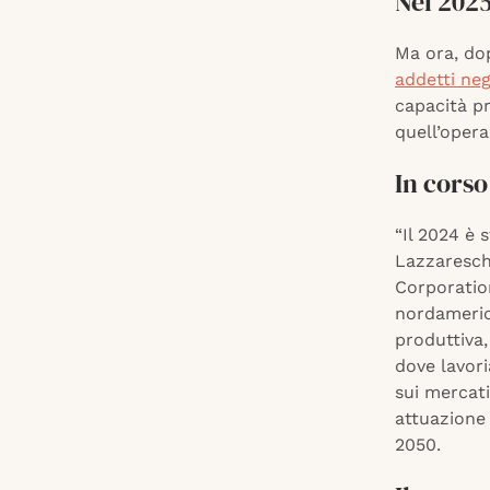
Nel 2025
Ma ora, do
addetti negl
capacità pr
quell’opera
In corso
“Il 2024 è 
Lazzareschi
Corporatio
nordameric
produttiva,
dove lavor
sui mercati
attuazione 
2050.