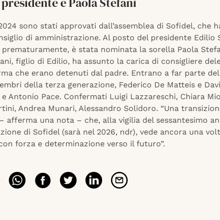
 presidente è Paola Stefani
 2024 sono stati approvati dall’assemblea di Sofidel, che 
nsiglio di amministrazione. Al posto del presidente Edilio 
prematuramente, è stata nominata la sorella Paola Stefa
ani, figlio di Edilio, ha assunto la carica di consigliere del
irma che erano detenuti dal padre. Entrano a far parte de
membri della terza generazione, Federico De Matteis e Dav
 e Antonio Pace. Confermati Luigi Lazzareschi, Chiara Mio,
tini, Andrea Munari, Alessandro Solidoro. “Una transizion
– afferma una nota – che, alla vigilia del sessantesimo an
zione di Sofidel (sarà nel 2026, ndr), vede ancora una vol
con forza e determinazione verso il futuro”.