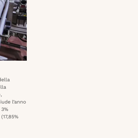
della
lla
,
iude l’anno
l 3%
% (17,85%