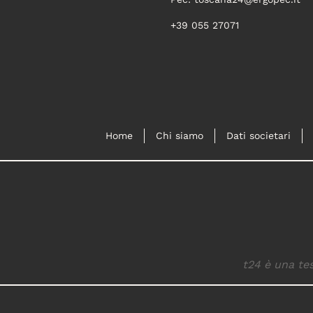
+39 055 27071
Home
Chi siamo
Dati societari
t24 è una tes