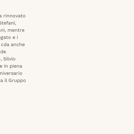
ha rinnovato
Stefani,
ni, mentre
egato e i
l cda anche
ide
 Silvio
e in piena
niversario
ta il Gruppo