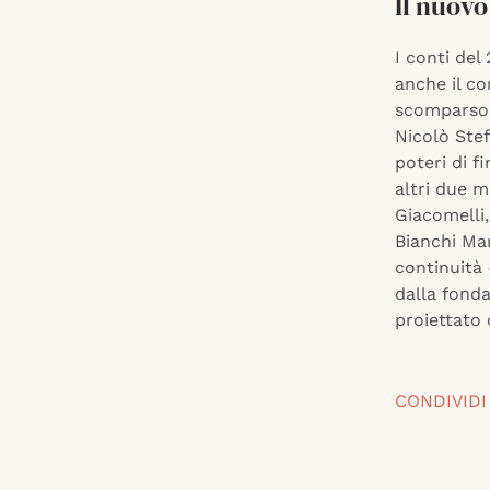
Il nuovo
I conti del
anche il co
scomparso 
Nicolò Stef
poteri di f
altri due 
Giacomelli,
Bianchi Mar
continuità 
dalla fonda
proiettato 
CONDIVIDI