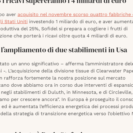
 i ricavi supereranno i 4 miliardi di euro
po aver
acquisito nel novembre scorso quattro fabbriche 
i Stati Uniti
investendo 1 miliardo di euro, e aver aument
oduttiva del 25%, Sofidel si prepara a cogliere i frutti di
zione che porterà i ricavi oltre quota 4 miliardi di euro.
 l’ampliamento di due stabilimenti in Usa
stato un anno significativo – afferma l’amministratore del
 -. L’acquisizione della divisione tissue di Clearwater Pap
n rafforza fortemente la nostra posizione sul mercato
ano dove abbiamo ora in corso due interventi di espansi
 negli stabilimenti di Duluth, in Minnesota, e di Circleville,
iamo per crescere ancora”. In Europa è proseguito il con
 ed è aumentata l’efficienza energetica dei processi produt
della strategia di transizione energetica verso l’obiettivo 