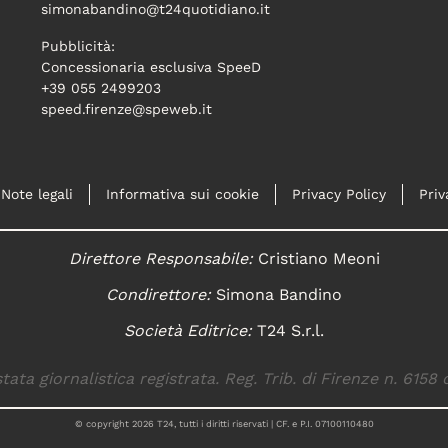
simonabandino@t24quotidiano.it
Pubblicità:
Concessionaria esclusiva SpeeD
+39 055 2499203
speed.firenze@speweb.it
Note legali
Informativa sui cookie
Privacy Policy
Priv
Direttore Responsabile:
Cristiano Meoni
Condirettore:
Simona Bandino
Società Editrice:
T24 S.r.l.
tata giornalistica registrata. Reg. Trib. di Firenze n. 6158 
© copyright
2026
T24, tutti i diritti riservati | CF. e P.I. 07100110480