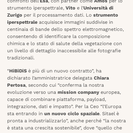
confronti dell’
Esa
, con partner come
Amos
per lo
strumento iperspettrale,
Vito
e l’
Università di
Zurigo
per il processamento dati. Lo
strumento
iperspettrale
acquisisce immagini suddivise in
centinaia di bande dello spettro elettromagnetico,
consentendo di identificare la composizione
chimica e lo stato di salute della vegetazione con
un livello di dettaglio inaccessibile alle fotografie
tradizionali.
“
HiBiDiS
è più di un nuovo contratto”, ha
dichiarato l’amministratrice delegata
Chiara
Pertosa
, secondo cui “conferma la nostra
evoluzione verso una
mission company
europea,
capace di combinare piattaforma, payload,
integrazione, dati e impatto”. Per la Ceo “l’Europa
sta entrando in
un nuovo ciclo spaziale
. Sitael è
pronta a industrializzarlo”, anche perché “la nostra
è stata una crescita sostenibile”, dove “quello che