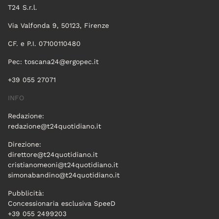
T24 S.r.l.
Via Valfonda 9, 50123, Firenze
CF. e P.I. 07100110480
Pec:
toscana24@ergopec.it
+39 055 27071
INFO
Redazione:
redazione@t24quotidiano.it
Direzione:
direttore@t24quotidiano.it
cristianomeoni@t24quotidiano.it
simonabandino@t24quotidiano.it
Pubblicità:
Concessionaria esclusiva SpeeD
+39 055 2499203