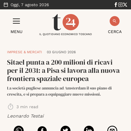
Oggi,
7 agosto 2026
MENU
CERCA
IL QUOTIDIANO ECONOMICO TOSCANO
IMPRESE & MERCATI
03 GIUGNO 2026
Sitael punta a 200 milioni di ricavi
per il 2031: a Pisa si lavora alla nuova
frontiera spaziale europea
La società pugliese annuncia ad Amsterdam il suo piano di
crescita, e si prepara a equipaggiare nuove missioni.
3
min read
Leonardo Testai