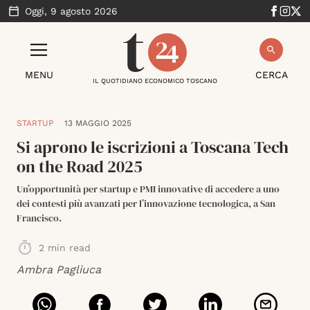
Oggi,
9 agosto 2026
MENU
CERCA
IL QUOTIDIANO ECONOMICO TOSCANO
STARTUP
13 MAGGIO 2025
Si aprono le iscrizioni a Toscana Tech
on the Road 2025
Un’opportunità per startup e PMI innovative di accedere a uno
dei contesti più avanzati per l’innovazione tecnologica, a San
Francisco.
2
min read
Ambra Pagliuca