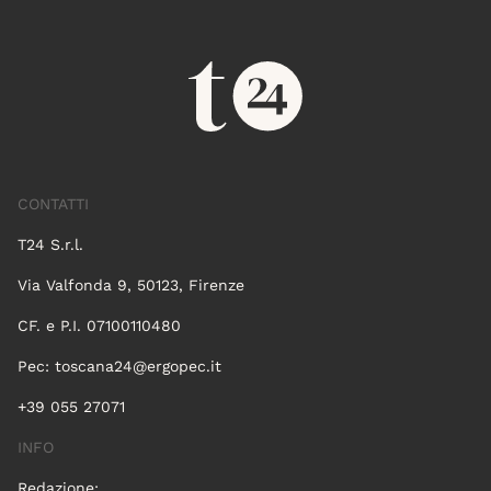
CONTATTI
T24 S.r.l.
Via Valfonda 9, 50123, Firenze
CF. e P.I. 07100110480
Pec:
toscana24@ergopec.it
+39 055 27071
INFO
Redazione: