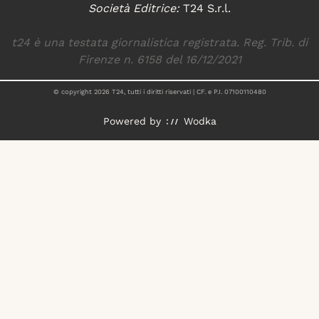
Società Editrice:
T24 S.r.l.
t24 è una testata giornalistica registrata. Reg. Trib. di
Firenze n. 6158 del 16/12/2021
© copyright
2026
T24, tutti i diritti riservati | CF. e P.I. 07100110480
Powered by
Wodka