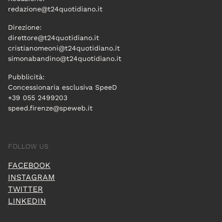
redazione@t24quotidiano.it
Direzione:
direttore@t24quotidiano.it
cristianomeoni@t24quotidiano.it
simonabandino@t24quotidiano.it
Pubblicità:
Concessionaria esclusiva SpeeD
+39 055 2499203
speed.firenze@speweb.it
FOLLOW US
FACEBOOK
INSTAGRAM
TWITTER
LINKEDIN