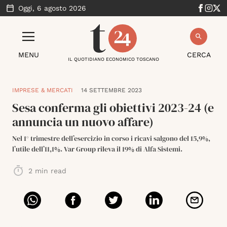
Oggi,
6 agosto 2026
MENU
CERCA
IL QUOTIDIANO ECONOMICO TOSCANO
IMPRESE & MERCATI
14 SETTEMBRE 2023
Sesa conferma gli obiettivi 2023-24 (e
annuncia un nuovo affare)
Nel 1° trimestre dell’esercizio in corso i ricavi salgono del 15,9%,
l’utile dell’11,1%. Var Group rileva il 19% di Alfa Sistemi.
2
min read