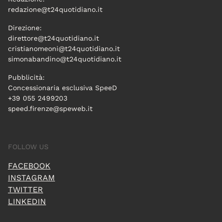
redazione@t24quotidiano.it
Direzione:
direttore@t24quotidiano.it
cristianomeoni@t24quotidiano.it
simonabandino@t24quotidiano.it
Pubblicità:
Concessionaria esclusiva SpeeD
+39 055 2499203
speed.firenze@speweb.it
FOLLOW US
FACEBOOK
INSTAGRAM
TWITTER
LINKEDIN