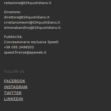
redazione@t24quotidiano.it
Direzione:
direttore@t24quotidiano.it
cristianomeoni@t24quotidiano.it
simonabandino@t24quotidiano.it
Pubblicità:
Concessionaria esclusiva SpeeD
+39 055 2499203
speed.firenze@speweb.it
FOLLOW US
FACEBOOK
INSTAGRAM
TWITTER
LINKEDIN