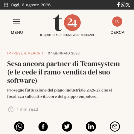
Oggi,
6 agosto 2026
MENU
CERCA
IL QUOTIDIANO ECONOMICO TOSCANO
IMPRESE & MERCATI
07 GENNAIO 2026
Sesa ancora partner di Teamsystem
(e le cede il ramo vendita del suo
software)
Prosegue l’attuazione del piano industriale 2026-27 che si
focalizza sulle attività core del gruppo empolese.
1
min read