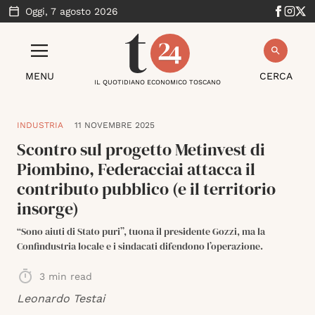
Oggi,
7 agosto 2026
MENU
CERCA
IL QUOTIDIANO ECONOMICO TOSCANO
INDUSTRIA
11 NOVEMBRE 2025
Scontro sul progetto Metinvest di
Piombino, Federacciai attacca il
contributo pubblico (e il territorio
insorge)
“Sono aiuti di Stato puri”, tuona il presidente Gozzi, ma la
Confindustria locale e i sindacati difendono l’operazione.
3
min read
Leonardo Testai