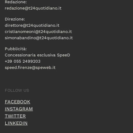
Redazione:
redazione@t24quotidiano.it
Direzione:
direttore@t24quotidiano.it
cristianomeoni@t24quotidiano.it
simonabandino@t24quotidiano.it
Pubblicità:
Concessionaria esclusiva SpeeD
+39 055 2499203
speed.firenze@speweb.it
FOLLOW US
FACEBOOK
INSTAGRAM
TWITTER
LINKEDIN