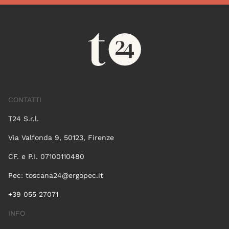
CONTATTI
T24 S.r.l.
Via Valfonda 9, 50123, Firenze
CF. e P.I. 07100110480
Pec:
toscana24@ergopec.it
+39 055 27071
INFO