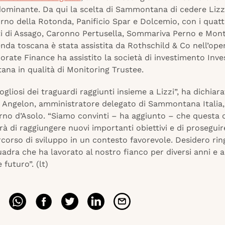
dominante. Da qui la scelta di Sammontana di cedere Lizz
rno della Rotonda, Panificio Spar e Dolcemio, con i quat
ti di Assago, Caronno Pertusella, Sommariva Perno e Monti
enda toscana è stata assistita da Rothschild & Co nell’ope
orate Finance ha assistito la società di investimento Inve
na in qualità di Monitoring Trustee.
gliosi dei traguardi raggiunti insieme a Lizzi”, ha dichiar
 Angelon, amministratore delegato di Sammontana Italia, 
orno d’Asolo. “Siamo convinti – ha aggiunto – che questa
rà di raggiungere nuovi importanti obiettivi e di proseguir
corso di sviluppo in un contesto favorevole. Desidero rin
uadra che ha lavorato al nostro fianco per diversi anni e 
 futuro”. (lt)