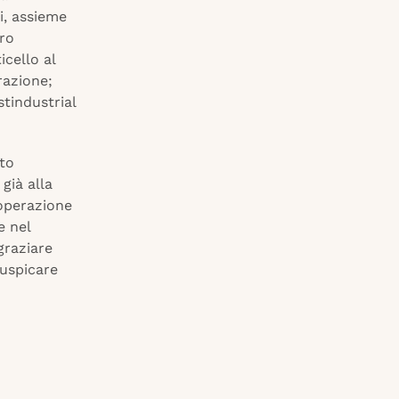
i, assieme
tro
cello al
razione;
stindustrial
ato
già alla
 operazione
e nel
graziare
auspicare