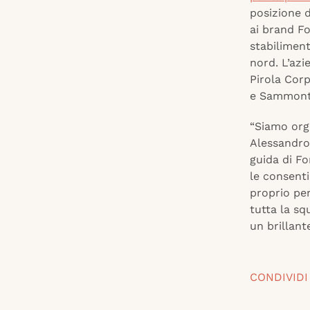
posizione 
ai brand Fo
stabilimen
nord. L’azi
Pirola Corp
e Sammonta
“Siamo orgo
Alessandro
guida di F
le consenti
proprio per
tutta la sq
un brillante
CONDIVIDI