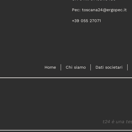
Pec:
toscana24@ergopec.it
+39 055 27071
Home
Chi siamo
Dati societari
t24 è una tes