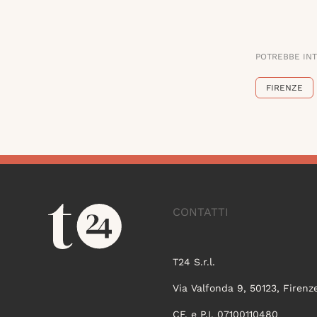
POTREBBE IN
FIRENZE
CONTATTI
T24 S.r.l.
Via Valfonda 9, 50123, Firenz
CF. e P.I. 07100110480