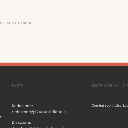
TERESSARTI ANCHE
INFO
ISCRIVITI ALL
Redazione:
Coming soon! L'iscrizi
redazione@t24quotidiano.it
e
Direzione: