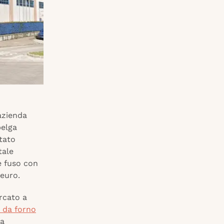
azienda
belga
tato
tale
è fuso con
 euro.
rcato a
i da forno
na