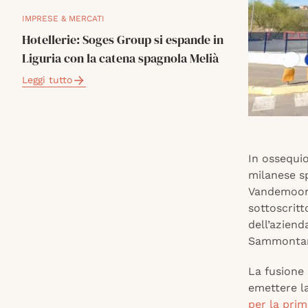
IMPRESE & MERCATI
Hotellerie: Soges Group si espande in
Liguria con la catena spagnola Melià
Leggi tutto
In ossequio
milanese sp
Vandemoort
sottoscritt
dell’aziend
Sammontana
La fusione
emettere l
per la prim