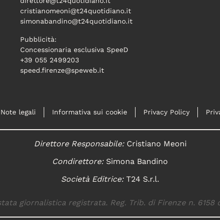
direttore@t24quotidiano.it
cristianomeoni@t24quotidiano.it
simonabandino@t24quotidiano.it
Pubblicità:
Concessionaria esclusiva SpeeD
+39 055 2499203
speed.firenze@speweb.it
Note legali
Informativa sui cookie
Privacy Policy
Priv
Direttore Responsabile:
Cristiano Meoni
Condirettore:
Simona Bandino
Società Editrice:
T24 S.r.l.
tata giornalistica registrata. Reg. Trib. di Firenze n. 6158 