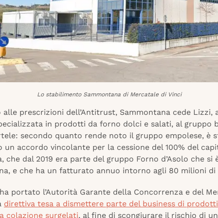
Lo stabilimento Sammontana di Mercatale di Vinci
 alle prescrizioni dell’Antitrust, Sammontana cede Lizzi, 
ecializzata in prodotti da forno dolci e salati, al gruppo 
ele: secondo quanto rende noto il gruppo empolese, è s
o un accordo vincolante per la cessione del 100% del capi
a, che dal 2019 era parte del gruppo Forno d’Asolo che si 
, e che ha un fatturato annuo intorno agli 80 milioni di
 ha portato l’Autorità Garante della Concorrenza e del Me
a
direttiva tesa a dismettere parte del business di prodott
a colazione surgelati
, al fine di scongiurare il rischio di u