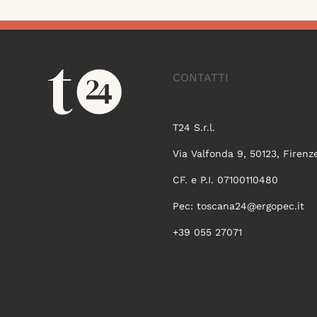
CONTATTI
T24 S.r.l.
Via Valfonda 9, 50123, Firenz
CF. e P.I. 07100110480
Pec:
toscana24@ergopec.it
+39 055 27071