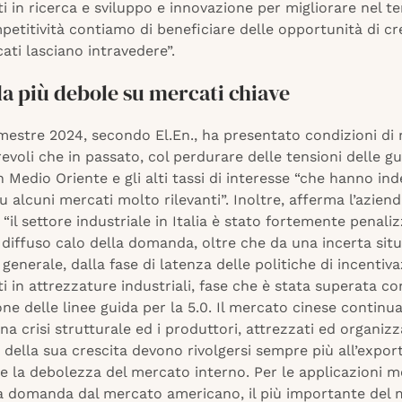
i in ricerca e sviluppo e innovazione per migliorare nel t
etitività contiamo di beneficiare delle opportunità di cre
ati lasciano intravedere”.
 più debole su mercati chiave
emestre 2024, secondo El.En., ha presentato condizioni di
voli che in passato, col perdurare delle tensioni delle gu
n Medio Oriente e gli alti tassi di interesse “che hanno ind
alcuni mercati molto rilevanti”. Inoltre, afferma l’aziend
“il settore industriale in Italia è stato fortemente penali
 diffuso calo della domanda, oltre che da una incerta sit
enerale, dalla fase di latenza delle politiche di incentiva
i in attrezzature industriali, fase che è stata superata co
ne delle linee guida per la 5.0. Il mercato cinese continua
a crisi strutturale ed i produttori, attrezzati ed organizz
 della sua crescita devono rivolgersi sempre più all’expor
 la debolezza del mercato interno. Per le applicazioni m
la domanda dal mercato americano, il più importante del