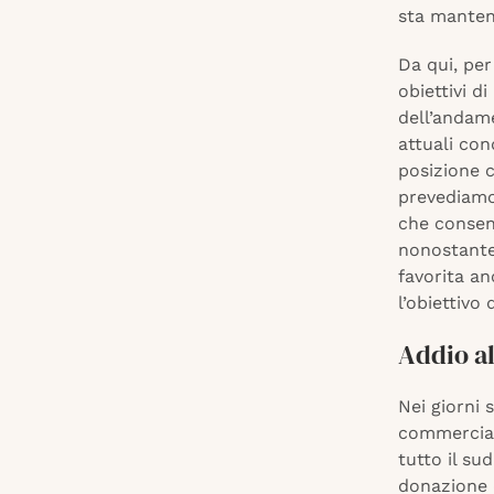
sta mantene
Da qui, per
obiettivi d
dell’andame
attuali con
posizione c
prevediamo
che consen
nonostante,
favorita an
l’obiettivo
Addio a
Nei giorni 
commercial
tutto il su
donazione d