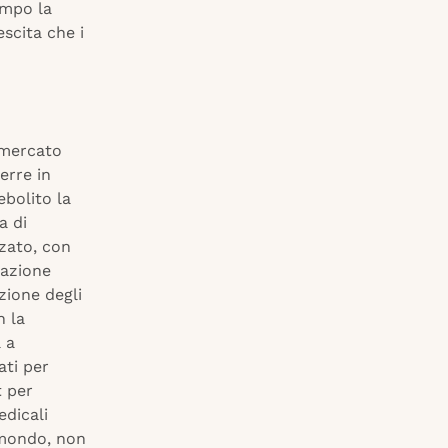
empo la
scita che i
 mercato
erre in
ebolito la
a di
zzato, con
uazione
zione degli
n la
 a
ati per
t per
edicali
 mondo, non