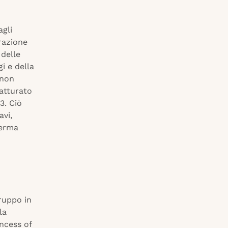
agli
erazione
 delle
gi e della
 non
atturato
3. Ciò
avi,
ferma
ruppo in
la
ncess of