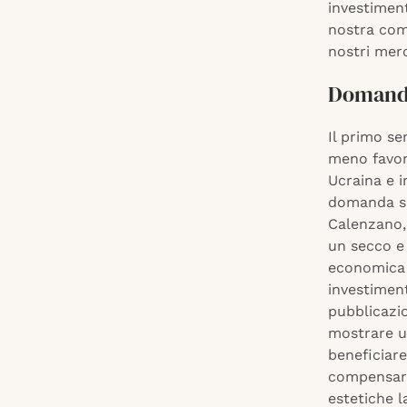
investiment
nostra comp
nostri merc
Domanda
Il primo s
meno favore
Ucraina e i
domanda su 
Calenzano, 
un secco e
economica g
investiment
pubblicazio
mostrare un
beneficiare
compensare
estetiche 