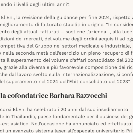
ndo i livelli degli ultimi anni”.
 El.En., la revisione della guidance per fine 2024, rispetto 
i miglioramento di fatturato stabiliti in origine. “In consid
nto degli attuali fatturati – sostiene l’azienda -, alla luce
dizioni dei mercati, del volume degli ordini acquisiti ad og
ompetitiva del Gruppo nei settori medicale e industriale,
 nella seconda metà dell’esercizio un pieno recupero di f
ta il superamento del volume d’affari consolidato del 202
 grazie alla diversa e più favorevole composizione dei ric
che dal lavoro svolto sulla internazionalizzazione, si con
 del superamento nel 2024 dell’Ebit consolidato del 2023”.
lla cofondatrice Barbara Bazzocchi
scorsi El.En. ha celebrato i 20 anni dal suo insediamento
e in Thailandia, paese fondamentale per il business del g
d-est asiatico. Nell’occasione ha annunciato ed effettuato 
i un avanzato sistema laser all’ospedale universitario Pri