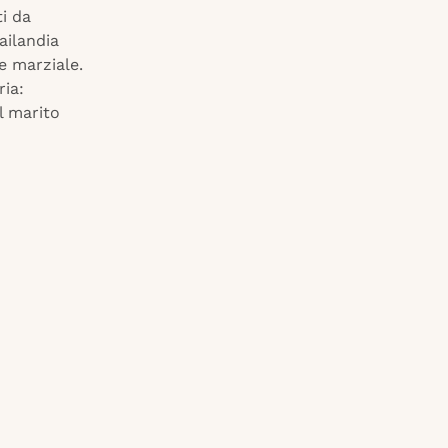
ti da
ailandia
ge marziale.
ria:
l marito