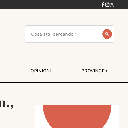
I
OPINIONI
PROVINCE
▾
n.,