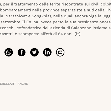
 per il trattamento delle ferite riscontrate sui civili colpi
e bombardamenti nelle province separatiste a sud della Th
ala, Narathiwat e Songkhla), nelle quali ancora vige la leg
di settembre El.En. ha invece perso la sua presidente onora
zzocchi, cofondatrice dell’azienda di Calenzano insieme a
sotti, è scomparsa all’età di 84 anni. (lt)
TERESSARTI ANCHE