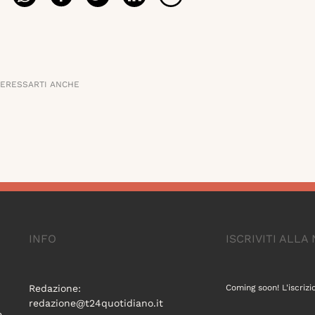
TERESSARTI ANCHE
INFO
ISCRIVITI ALL
Redazione:
Coming soon! L'iscrizi
redazione@t24quotidiano.it
e