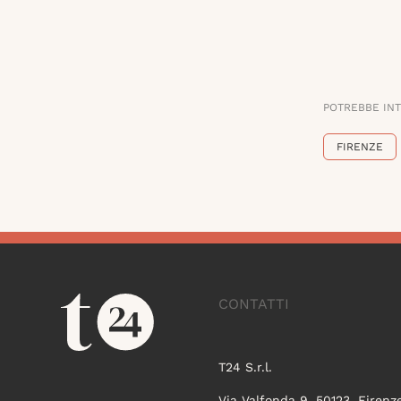
POTREBBE IN
FIRENZE
CONTATTI
T24 S.r.l.
Via Valfonda 9, 50123, Firenz