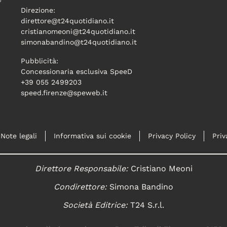
Direzione:
direttore@t24quotidiano.it
cristianomeoni@t24quotidiano.it
simonabandino@t24quotidiano.it
Pubblicità:
Concessionaria esclusiva SpeeD
+39 055 2499203
speed.firenze@speweb.it
Note legali
Informativa sui cookie
Privacy Policy
Priv
Direttore Responsabile:
Cristiano Meoni
Condirettore:
Simona Bandino
Società Editrice:
T24 S.r.l.