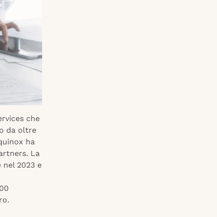
ervices che
o da oltre
Equinox ha
artners. La
 nel 2023 e
500
ro.