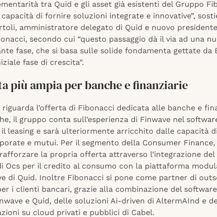
entarità tra Quid e gli asset già esistenti del Gruppo Fi
 capacità di fornire soluzioni integrate e innovative”, sost
rtoli, amministratore delegato di Quid e nuovo presidente
onacci, secondo cui “questo passaggio dà il via ad una n
nte fase, che si basa sulle solide fondamenta gettate da
iziale fase di crescita”.
ta più ampia per banche e finanziarie
riguarda l’offerta di Fibonacci dedicata alle banche e fin
che, il gruppo conta sull’esperienza di Finwave nel software
 il leasing e sarà ulteriormente arricchito dalle capacità d
porate e mutui. Per il segmento della Consumer Finance, 
rafforzare la propria offerta attraverso l’integrazione del
i Ocs per il credito al consumo con la piattaforma modul
e di Quid. Inoltre Fibonacci si pone come partner di out
r i clienti bancari, grazie alla combinazione del softwar
inwave e Quid, delle soluzioni Ai-driven di AltermAInd e de
zioni su cloud privati e pubblici di Cabel.