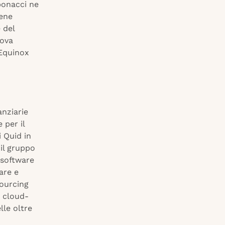
bonacci ne
iene
 del
uova
 Equinox
anziarie
 per il
i Quid in
il gruppo
 software
are e
sourcing
e cloud-
lle oltre