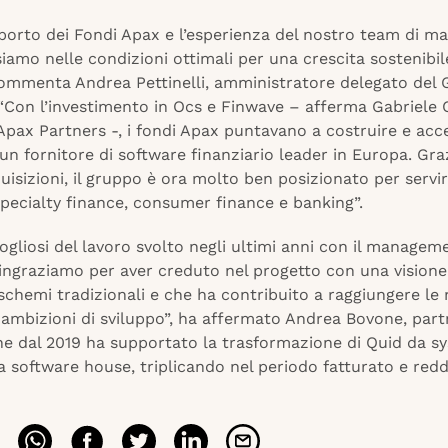
pporto dei Fondi Apax e l’esperienza del nostro team di 
siamo nelle condizioni ottimali per una crescita sostenibil
commenta Andrea Pettinelli, amministratore delegato del
 “Con l’investimento in Ocs e Finwave – afferma Gabriele 
Apax Partners -, i fondi Apax puntavano a costruire e acce
 un fornitore di software finanziario leader in Europa. Graz
uisizioni, il gruppo è ora molto ben posizionato per servire
pecialty finance, consumer finance e banking”.
gliosi del lavoro svolto negli ultimi anni con il managem
ringraziamo per aver creduto nel progetto con una vision
 schemi tradizionali e che ha contribuito a raggiungere le
ambizioni di sviluppo”, ha affermato Andrea Bovone, part
he dal 2019 ha supportato la trasformazione di Quid da s
a software house, triplicando nel periodo fatturato e reddit