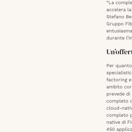
“La complem
accelera la
Stefano Be
Gruppo Fib
entusiasma
durante l’in
Un’offer
Per quanto 
specialisti
factoring e
ambito cor
prevede di 
completo d
cloud-nativ
completo pe
native di F
450 applica