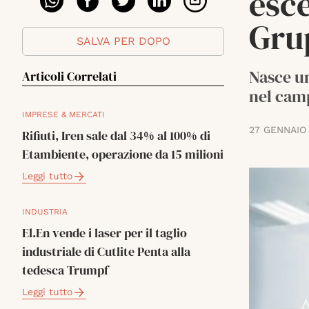
esce
Gru
SALVA PER DOPO
Nasce un
Articoli Correlati
nel camp
IMPRESE & MERCATI
27 GENNAIO
Rifiuti, Iren sale dal 34% al 100% di
Etambiente, operazione da 15 milioni
Leggi tutto
INDUSTRIA
El.En vende i laser per il taglio
industriale di Cutlite Penta alla
tedesca Trumpf
Leggi tutto