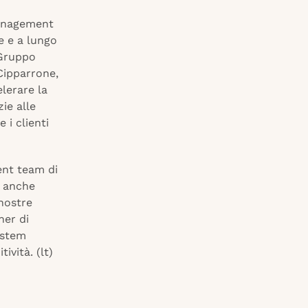
management
e e a lungo
 Gruppo
Cipparrone,
lerare la
ie alle
 i clienti
ent team di
e anche
 nostre
ner di
ystem
ività. (lt)