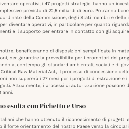
iventare operativi, i 47 progetti strategici hanno un inves
mplessivo previsto di 22,5 miliardi di euro. Potranno benef
ordinato della Commissione, degli Stati membri e delle i
 per diventare operativi, in particolare per quanto riguard
menti e il supporto per entrare in contatto con gli acquire
 inoltre, beneficeranno di disposizioni semplificate in mate
oni, per garantire la prevedibilità per i promotori dei prog
ndo al contempo gli standard ambientali, sociali e di gov
l Critical Raw Material Act, il processo di concessione dell
oni non supererà i 27 mesi per i progetti di estrazione e i
rogetti. Attualmente, i processi di autorizzazione possono 
0 anni.
no esulta con Pichetto e Urso
 italiani che hanno ottenuto il riconoscimento di progetti s
il forte orientamento del nostro Paese verso la circolarit