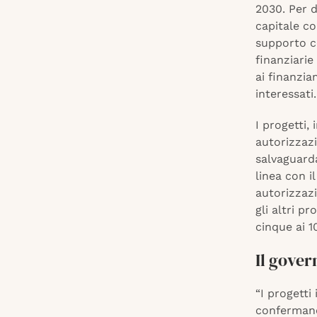
2030. Per d
capitale co
supporto co
finanziarie
ai finanzia
interessati.
I progetti,
autorizzazi
salvaguarda
linea con i
autorizzazi
gli altri p
cinque ai 1
Il gover
“I progetti
confermano 