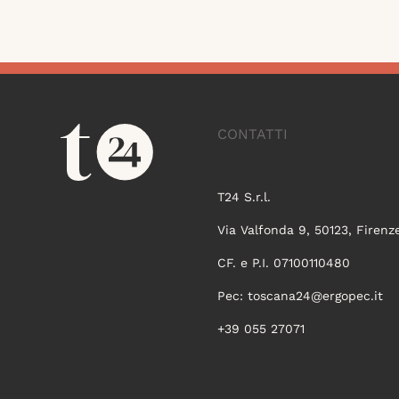
CONTATTI
T24 S.r.l.
Via Valfonda 9, 50123, Firenz
CF. e P.I. 07100110480
Pec:
toscana24@ergopec.it
+39 055 27071