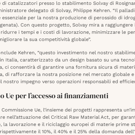
di catalizzatori presso lo stabilimento Solvay di Rosignano
nistratore delegato di Solvay, Philippe Kehren. “Il pallad
 essenziale per la nostra produzione di perossido di idr
genata). Con questo progetto, Solvay mira a raggiungere i
, ridurre i tempi e i costi di lavorazione, minimizzare le per
migliorare la sua competitività globale”.
nclude Kehren, “questo investimento nel nostro stabilim
n Italia, caratterizzato da un design basato su una tecno
 ci consentirà di garantire una fornitura sicura di material
a, di rafforzare la nostra posizione nel mercato globale e
il nostro impegno verso operazioni responsabili ed efficien
 Ue per l’accesso ai finanziamenti
 Commissione Ue, l’insieme dei progetti rappresenta un’
are nell’attuazione del Critical Raw Material Act, per garan
e, la lavorazione e il riciclaggio europei di materie prime s
rispettivamente il 10%, il 40% e il 25% della domanda dell’