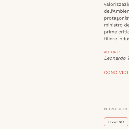
valorizzazi
dell’Ambien
protagonist
ministro d
prime criti
filiere indus
AUTORE:
Leonardo T
CONDIVIDI
POTREBBE IN
LIVORNO