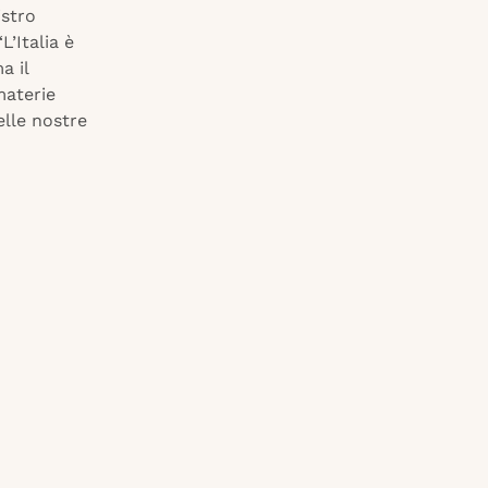
istro
L’Italia è
a il
materie
elle nostre