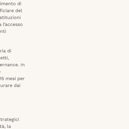
timento di
iciare del
stituzioni
a l’accesso
nti
ria di
etti,
ernance. In
e
 15 mesi per
durare dai
trategici
à, la