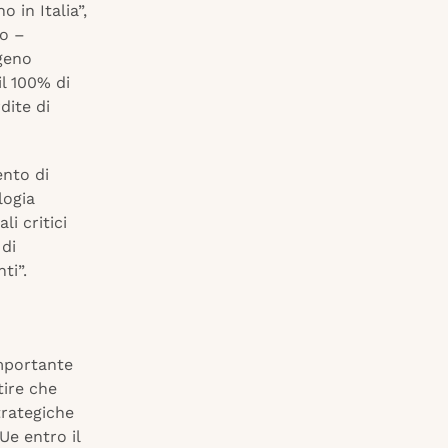
 in Italia”,
io –
ogeno
l 100% di
dite di
ento di
logia
i critici
 di
ti”.
importante
tire che
trategiche
Ue entro il