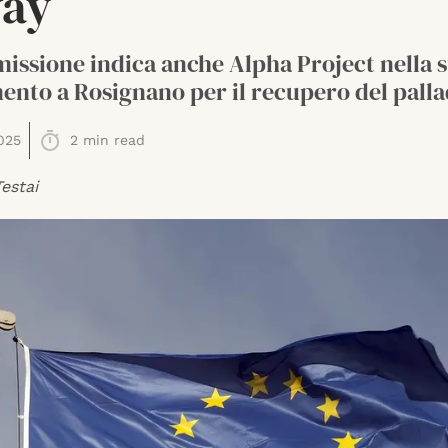
vay
ssione indica anche Alpha Project nella su
ento a Rosignano per il recupero del palla
025
2
min read
estai