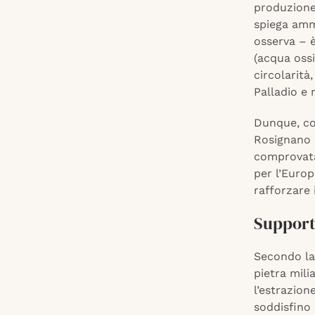
produzione 
spiega ammi
osserva – è
(acqua ossi
circolarità
Palladio e 
Dunque, co
Rosignano i
comprovata,
per l’Europ
rafforzare 
Supporto
Secondo la
pietra mili
l’estrazion
soddisfino 