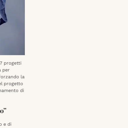
7 progetti
a per
fforzando la
el progetto
onamento di
io”
o e di