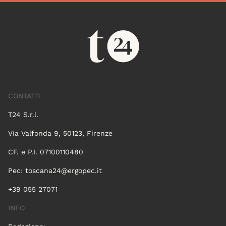
CONTATTI
T24 S.r.l.
Via Valfonda 9, 50123, Firenze
CF. e P.I. 07100110480
Pec:
toscana24@ergopec.it
+39 055 27071
INFO