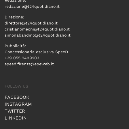
Redazione:
redazione@t24quotidiano.it
Direzione:
direttore@t24quotidiano.it
cristianomeoni@t24quotidiano.it
simonabandino@t24quotidiano.it
Pubblicità:
Concessionaria esclusiva SpeeD
+39 055 2499203
speed.firenze@speweb.it
FOLLOW US
FACEBOOK
INSTAGRAM
TWITTER
LINKEDIN