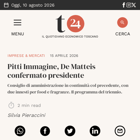
Oggi,
10 agosto 2026
MENU
CERCA
IL QUOTIDIANO ECONOMICO TOSCANO
IMPRESE & MERCATI
15 APRILE 2026
Pitti Immagine, De Matteis
confermato presidente
Consiglio di amministrazione in continuità col precedente, con
due innesti per food e fragranze. Il programma del triennio.
2
min read
Silvia Pieraccini