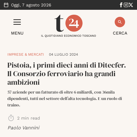
Oggi,
7 agosto 2026
MENU
CERCA
IL QUOTIDIANO ECONOMICO TOSCANO
IMPRESE & MERCATI
04 LUGLIO 2024
Pistoia, i primi dieci anni di Ditecfer.
Il Consorzio ferroviario ha grandi
ambizioni
57 aziende per un fatturato di oltre 6 miliardi, con 36mila
dipendenti, tutti nel settore dell’alta tecnologia. E un ruolo di
traino.
2
min read
Paolo Vannini