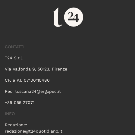
CONTATTI
T24 S.r.l.
Via Valfonda 9, 50123, Firenze
CF. e P.I. 07100110480
Pec:
toscana24@ergopec.it
+39 055 27071
INFO
Redazione:
redazione@t24quotidiano.it