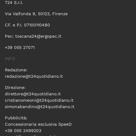
T24 S.r.l.
Via Valfonda 9, 50123, Firenze
CF. e P.I. 07100110480
Pec:
toscana24@ergopec.it
+39 055 27071
INFO
Redazione:
redazione@t24quotidiano.it
Direzione:
direttore@t24quotidiano.it
cristianomeoni@t24quotidiano.it
simonabandino@t24quotidiano.it
Pubblicità:
Concessionaria esclusiva SpeeD
+39 055 2499203