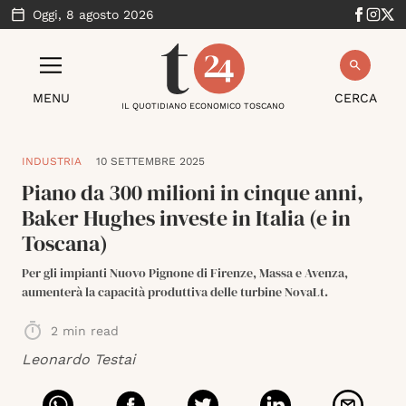
Oggi,
8 agosto 2026
MENU
CERCA
IL QUOTIDIANO ECONOMICO TOSCANO
INDUSTRIA
10 SETTEMBRE 2025
Piano da 300 milioni in cinque anni,
Baker Hughes investe in Italia (e in
Toscana)
Per gli impianti Nuovo Pignone di Firenze, Massa e Avenza,
aumenterà la capacità produttiva delle turbine NovaLt.
2
min read
Leonardo Testai