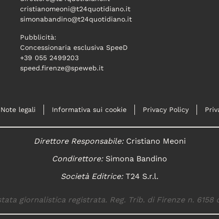
cristianomeoni@t24quotidiano.it
simonabandino@t24quotidiano.it
Pubblicità:
Concessionaria esclusiva SpeeD
+39 055 2499203
speed.firenze@speweb.it
Note legali
Informativa sui cookie
Privacy Policy
Priv
Direttore Responsabile:
Cristiano Meoni
Condirettore:
Simona Bandino
Società Editrice:
T24 S.r.l.
tata giornalistica registrata. Reg. Trib. di Firenze n. 6158 