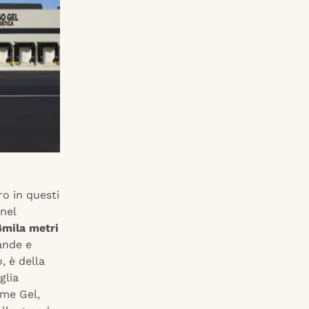
ro in questi
 nel
4mila metri
rande e
, è della
glia
mme Gel,