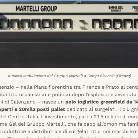
Il nuovo stabilimento del Gruppo Martelli a Campi Bisenzio (Firenze)
enzio – nella Piana fiorentina tra Firenze e Prato al cent
dibattito urbanistico e politico dopo l’esplosione avvenuta
ni di Calenzano – nasce un
polo logistico greenfield da 1
operti e 20mila posti pallet
dedicato ai surgelati, il più g
del Centro Italia. L’investimento, pari a 23,5 milioni di euro
me Gel del Gruppo Martelli, che fa capo all’omonima fami
produttrice e distributrice di surgelati ittici coi marchi E