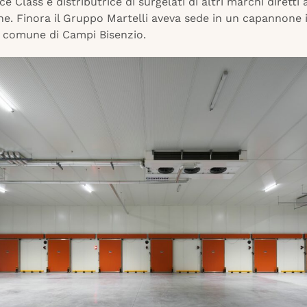
e Class e distributrice di surgelati di altri marchi diretti 
ne. Finora il Gruppo Martelli aveva sede in un capannone i
 comune di Campi Bisenzio.