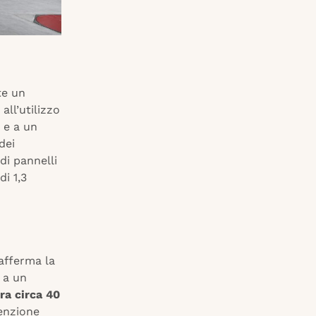
te un
all’utilizzo
 e a un
dei
di pannelli
di 1,3
 afferma la
 a un
ra circa 40
tenzione