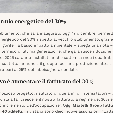
armio energetico del 30%
tabilimento, che sarà inaugurato oggi 17 dicembre, permet
nergetico del 30% rispetto al vecchio stabilimento, grazie 
frigoriferi a basso impatto ambientale – spiega una nota –
 termico di ultima generazione, che garantisce riduzione 
l 2025 saranno installati anche settemila metri quadrati 
i sul tetto, annuncia il gruppo, per una produzione attesa 
a pari al 25% del fabbisogno aziendale.
ivo è aumentare il fatturato del 30%
izioso progetto, risultato di due anni di intensi lavori –
unta a far crescere il nostro fatturato a regime del 30% e
vo incremento dell’occupazione”. Oggi
Martelli Group fattu
n 40 addetti
: in vista ci sono dieci nuove assunzioni. “L’at