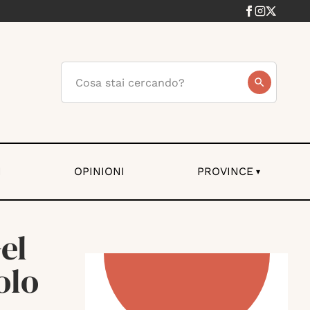
I
OPINIONI
PROVINCE
▾
el
olo