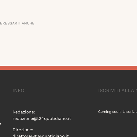
TERESSARTI ANCHE
INFO
ISCRIVITI ALL
Redazione:
Coming soon! L'iscrizi
redazione@t24quotidiano.it
e
Direzione:
direttore@t24quotidiano.it