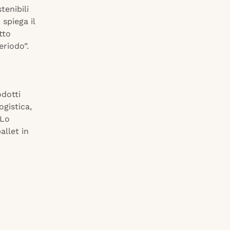
tenibili
spiega il
tto
eriodo”.
odotti
gistica,
 Lo
allet in