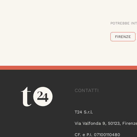
POTREBBE IN
FIRENZE
CONTATTI
T24 S.r.l.
Via Valfonda 9, 50123, Firenz
CF. e P.I. 07100110480