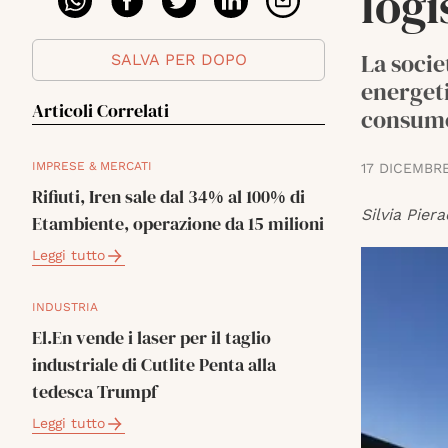
logi
La socie
SALVA PER DOPO
energeti
Articoli Correlati
consumo 
IMPRESE & MERCATI
17 DICEMBR
Rifiuti, Iren sale dal 34% al 100% di
Silvia Piera
Etambiente, operazione da 15 milioni
Leggi tutto
INDUSTRIA
El.En vende i laser per il taglio
industriale di Cutlite Penta alla
tedesca Trumpf
Leggi tutto