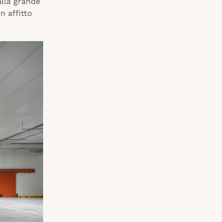
alla grande
n affitto