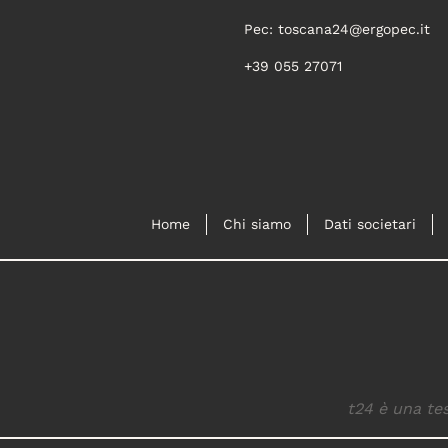
Pec:
toscana24@ergopec.it
+39 055 27071
Home
Chi siamo
Dati societari
t24 è una tes