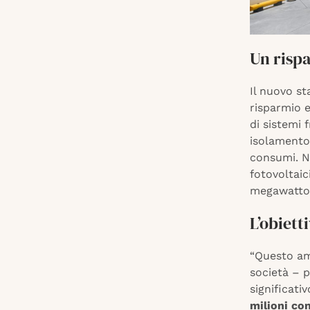
Un risp
Il nuovo s
risparmio e
di sistemi 
isolamento
consumi. Ne
fotovoltaic
megawattor
L’obiett
“Questo amb
società – p
significati
milioni co