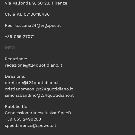
Via Valfonda 9, 50123, Firenze
CF. e P.I. 07100110480
Pec:
toscana24@ergopec.it
+39 055 27071
INFO
Redazione:
redazione@t24quotidiano.it
Direzione:
direttore@t24quotidiano.it
cristianomeoni@t24quotidiano.it
simonabandino@t24quotidiano.it
Pubblicità:
Concessionaria esclusiva SpeeD
+39 055 2499203
speed.firenze@speweb.it