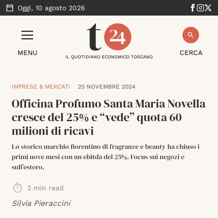
Oggi,
10 agosto 2026
MENU
CERCA
IL QUOTIDIANO ECONOMICO TOSCANO
IMPRESE & MERCATI
20 NOVEMBRE 2024
Officina Profumo Santa Maria Novella
cresce del 25% e “vede” quota 60
milioni di ricavi
Lo storico marchio fiorentino di fragranze e beauty ha chiuso i
primi nove mesi con un ebitda del 25%. Focus sui negozi e
sull’estero.
2
min read
Silvia Pieraccini