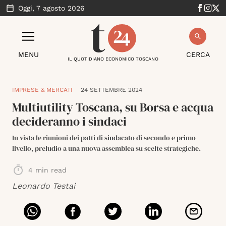
Oggi,
7 agosto 2026
MENU
CERCA
IL QUOTIDIANO ECONOMICO TOSCANO
IMPRESE & MERCATI
24 SETTEMBRE 2024
Multiutility Toscana, su Borsa e acqua
decideranno i sindaci
In vista le riunioni dei patti di sindacato di secondo e primo
livello, preludio a una nuova assemblea su scelte strategiche.
4
min read
Leonardo Testai