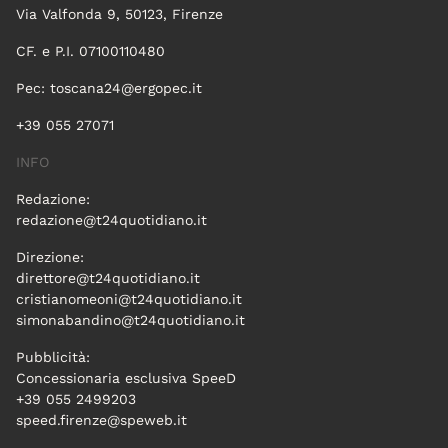
Via Valfonda 9, 50123, Firenze
CF. e P.I. 07100110480
Pec:
toscana24@ergopec.it
+39 055 27071
INFO
Redazione:
redazione@t24quotidiano.it
Direzione:
direttore@t24quotidiano.it
cristianomeoni@t24quotidiano.it
simonabandino@t24quotidiano.it
Pubblicità:
Concessionaria esclusiva SpeeD
+39 055 2499203
speed.firenze@speweb.it