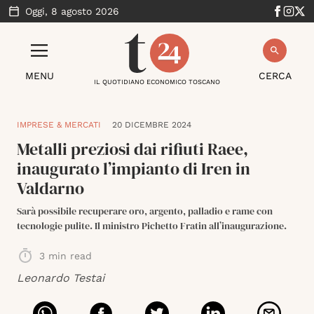
Oggi,
8 agosto 2026
MENU
CERCA
IL QUOTIDIANO ECONOMICO TOSCANO
IMPRESE & MERCATI
20 DICEMBRE 2024
Metalli preziosi dai rifiuti Raee,
inaugurato l’impianto di Iren in
Valdarno
Sarà possibile recuperare oro, argento, palladio e rame con
tecnologie pulite. Il ministro Pichetto Fratin all’inaugurazione.
3
min read
Leonardo Testai