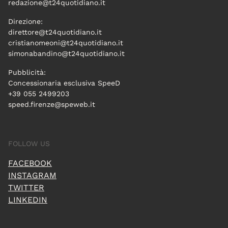
redazione@t24quotidiano.it
Direzione:
direttore@t24quotidiano.it
cristianomeoni@t24quotidiano.it
simonabandino@t24quotidiano.it
Pubblicità:
Concessionaria esclusiva SpeeD
+39 055 2499203
speed.firenze@speweb.it
FOLLOW US
FACEBOOK
INSTAGRAM
TWITTER
LINKEDIN