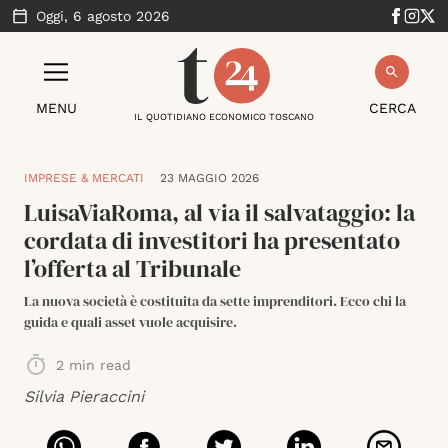
Oggi,
6 agosto 2026
MENU
CERCA
IL QUOTIDIANO ECONOMICO TOSCANO
IMPRESE & MERCATI
23 MAGGIO 2026
LuisaViaRoma, al via il salvataggio: la
cordata di investitori ha presentato
l’offerta al Tribunale
La nuova società è costituita da sette imprenditori. Ecco chi la
guida e quali asset vuole acquisire.
2
min read
Silvia Pieraccini