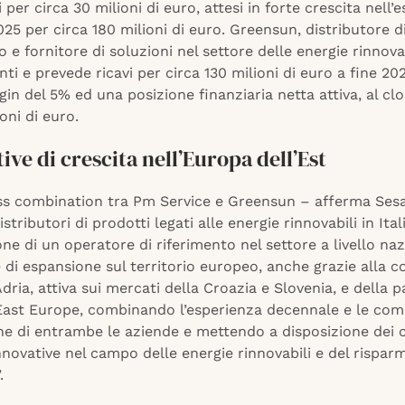
 per circa 30 milioni di euro, attesi in forte crescita nell’e
025 per circa 180 milioni di euro. Greensun, distributore d
o e fornitore di soluzioni nel settore delle energie rinnova
ti e prevede ricavi per circa 130 milioni di euro a fine 20
in del 5% ed una posizione finanziaria netta attiva, al clo
oni di euro.
ive di crescita nell’Europa dell’Est
ss combination tra Pm Service e Greensun – afferma Sesa
istributori di prodotti legati alle energie rinnovabili in Ital
one di un operatore di riferimento nel settore a livello na
 di espansione sul territorio europeo, anche grazie alla c
ria, attiva sui mercati della Croazia e Slovenia, e della p
ast Europe, combinando l’esperienza decennale e le co
e di entrambe le aziende e mettendo a disposizione dei c
nnovative nel campo delle energie rinnovabili e del rispar
.