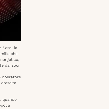
o Sesa: la
Emilia che
energetico,
e dai soci
n operatore
i crescita
1, quando
’epoca