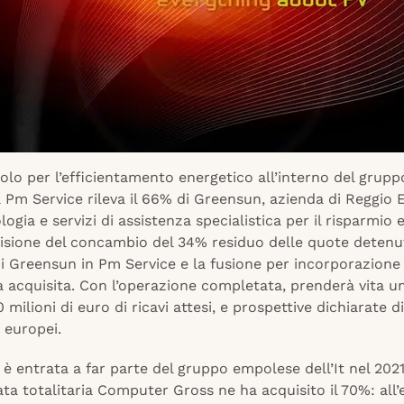
lo per l’efficientamento energetico all’interno del grupp
 Pm Service rileva il 66% di Greensun, azienda di Reggio 
logia e servizi di assistenza specialistica per il risparmio 
visione del concambio del 34% residuo delle quote detenut
di Greensun in Pm Service e la fusione per incorporazione
a acquisita. Con l’operazione completata, prenderà vita u
0 milioni di euro di ricavi attesi, e prospettive dichiarate d
 europei.
è entrata a far parte del gruppo empolese dell’It nel 202
ata totalitaria Computer Gross ne ha acquisito il 70%: all