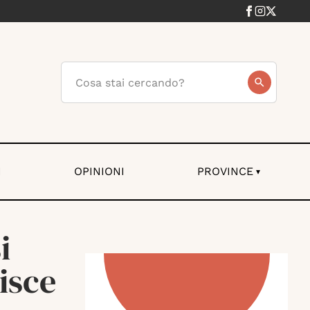
I
OPINIONI
PROVINCE
▾
i
isce