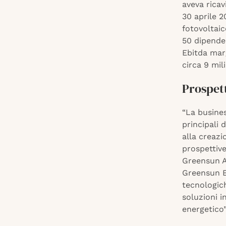
aveva ricavi
30 aprile 2
fotovoltaic
50 dipenden
Ebitda marg
circa 9 mili
Prospett
“La busine
principali d
alla creazi
prospettive
Greensun Ad
Greensun E
tecnologich
soluzioni i
energetico”