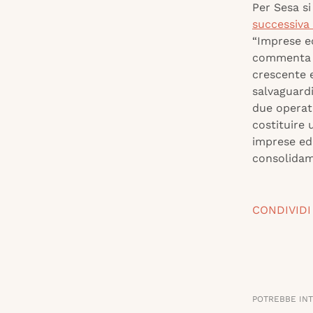
Per Sesa si
successiva
“Imprese ed
commenta A
crescente e
salvaguardi
due operato
costituire 
imprese ed 
consolidame
CONDIVIDI
POTREBBE IN