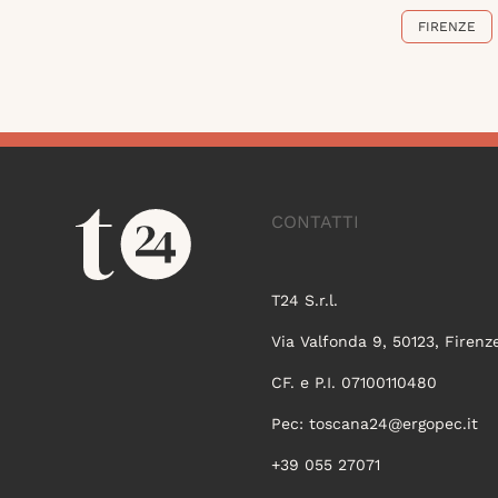
FIRENZE
CONTATTI
T24 S.r.l.
Via Valfonda 9, 50123, Firenz
CF. e P.I. 07100110480
Pec:
toscana24@ergopec.it
+39 055 27071