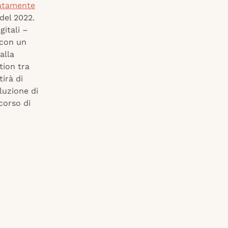
atamente
 del 2022.
gitali –
 con un
alla
tion tra
irà di
luzione di
corso di