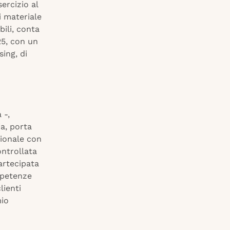
sercizio al
i materiale
bili, conta
25, con un
sing, di
 -,
ia, porta
zionale con
ontrollata
artecipata
mpetenze
lienti
mio