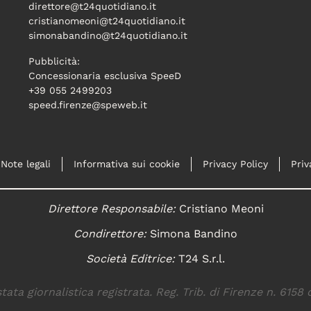
direttore@t24quotidiano.it
cristianomeoni@t24quotidiano.it
simonabandino@t24quotidiano.it
Pubblicità:
Concessionaria esclusiva SpeeD
+39 055 2499203
speed.firenze@speweb.it
Note legali
Informativa sui cookie
Privacy Policy
Priv
Direttore Responsabile:
Cristiano Meoni
Condirettore:
Simona Bandino
Società Editrice:
T24 S.r.l.
tata giornalistica registrata. Reg. Trib. di Firenze n. 6158 