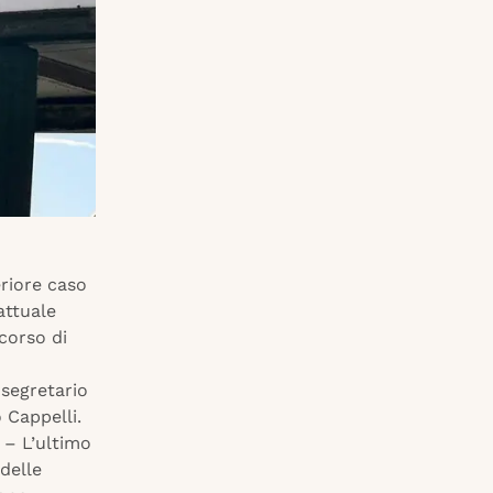
eriore caso
attuale
rcorso di
 segretario
 Cappelli.
 – L’ultimo
delle