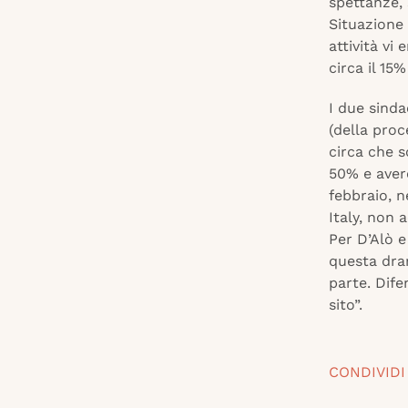
spettanze, 
Situazione
attività vi
circa il 15%
I due sinda
(della proc
circa che s
50% e avere
febbraio, n
Italy, non 
Per D’Alò e
questa dram
parte. Dife
sito”.
CONDIVIDI