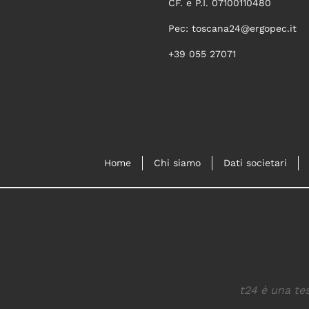
CF. e P.I. 07100110480
Pec:
toscana24@ergopec.it
+39 055 27071
Home
Chi siamo
Dati societari
t24 è una tes