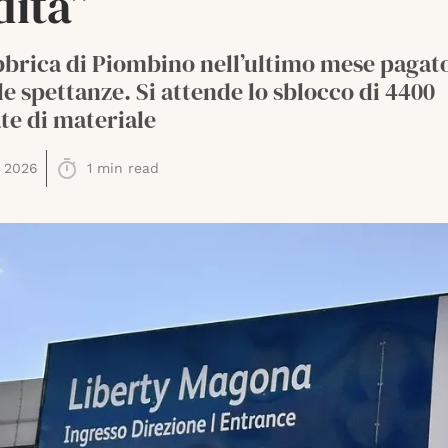
dita”
bbrica di Piombino nell’ultimo mese pagato 
e spettanze. Si attende lo sblocco di 4400
te di materiale
 2026
1
min read