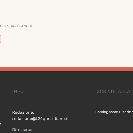
TERESSARTI ANCHE
INFO
ISCRIVITI ALL
Redazione:
Coming soon! L'iscrizi
redazione@t24quotidiano.it
e
Direzione: