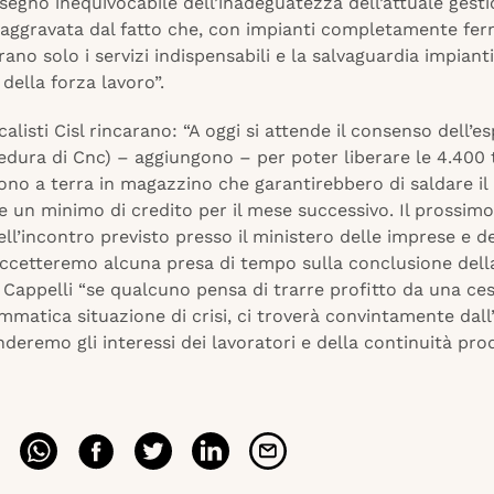
segno inequivocabile dell’inadeguatezza dell’attuale gesti
 aggravata dal fatto che, con impianti completamente ferm
 erano solo i servizi indispensabili e la salvaguardia impiant
 della forza lavoro”.
calisti Cisl rincarano: “A oggi si attende il consenso dell’e
edura di Cnc) – aggiungono – per poter liberare le 4.400 
ono a terra in magazzino che garantirebbero di saldare il
 un minimo di credito per il mese successivo. Il prossimo
ell’incontro previsto presso il ministero delle imprese e d
accetteremo alcuna presa di tempo sulla conclusione della
 Cappelli “se qualcuno pensa di trarre profitto da una ces
matica situazione di crisi, ci troverà convintamente dall’
nderemo gli interessi dei lavoratori e della continuità pro