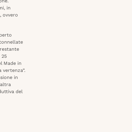
one.
i, in
i, ovvero
sperto
tonnellate
 restante
 25
el Made in
 vertenza”.
sione in
altra
duttiva del