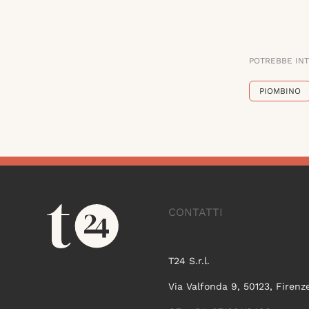
POTREBBE IN
PIOMBINO
CONTATTI
T24 S.r.l.
Via Valfonda 9, 50123, Firenz