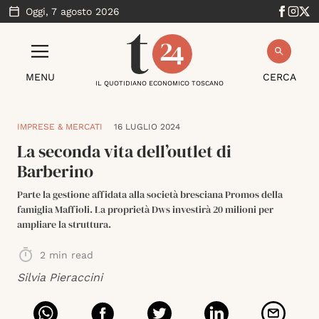
Oggi,
7 agosto 2026
MENU
CERCA
IL QUOTIDIANO ECONOMICO TOSCANO
IMPRESE & MERCATI
16 LUGLIO 2024
La seconda vita dell’outlet di
Barberino
Parte la gestione affidata alla società bresciana Promos della
famiglia Maffioli. La proprietà Dws investirà 20 milioni per
ampliare la struttura.
2
min read
Silvia Pieraccini