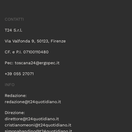
CONTATTI
T24 S.r.l.
Via Valfonda 9, 50123, Firenze
CF. e P.I. 07100110480
Pec:
toscana24@ergopec.it
+39 055 27071
INFO
Redazione:
redazione@t24quotidiano.it
Direzione:
direttore@t24quotidiano.it
cristianomeoni@t24quotidiano.it
simonabandino@t24quotidiano.it