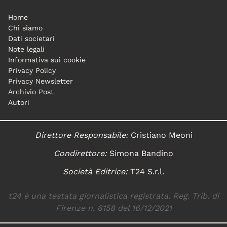
Home
Chi siamo
Dati societari
Note legali
Informativa sui cookie
Privacy Policy
Privacy Newsletter
Archivio Post
Autori
Direttore Responsabile:
Cristiano Meoni
Condirettore:
Simona Bandino
Società Editrice:
T24 S.r.l.
t24 è una testata giornalistica registrata. Reg. Trib. di
Firenze n. 6158 del 16/12/2021