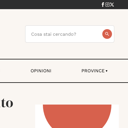
I
OPINIONI
PROVINCE
▾
nto