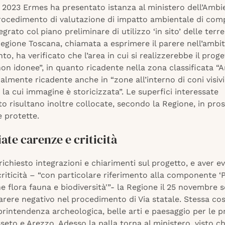
o 2023 Ermes ha presentato istanza al ministero dell’Ambi
 procedimento di valutazione di impatto ambientale di co
tegrato col piano preliminare di utilizzo ‘in sito’ delle terr
egione Toscana, chiamata a esprimere il parere nell’ambit
o, ha verificato che l’area in cui si realizzerebbe il proge
non idonee”, in quanto ricadente nella zona classificata “
ialmente ricadente anche in “zone all’interno di coni visivi
la cui immagine è storicizzata”. Le superfici interessate
to risultano inoltre collocate, secondo la Regione, in pros
 protette.
ate carenze e criticità
ichiesto integrazioni e chiarimenti sul progetto, e aver e
riticità – “con particolare riferimento alla componente ‘
e flora fauna e biodiversità'”- la Regione il 25 novembre 
rere negativo nel procedimento di Via statale. Stessa co
printendenza archeologica, belle arti e paesaggio per le p
seto e Arezzo. Adesso la palla torna al ministero, visto ch