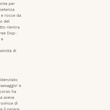
ente per
mpetenza
e e rocce da
o del
tto rientra
Aree Dop-
 e
simità di
videnziato
Paesaggio’ e
scorso ha
sa aveva
rovince di
e il parere