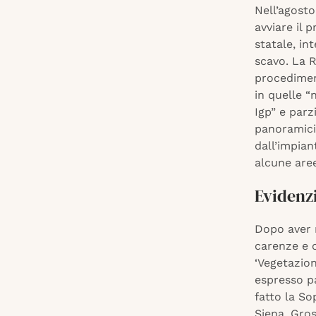
Nell’agost
avviare il
statale, in
scavo. La R
procediment
in quelle “
Igp” e parz
panoramici 
dall’impian
alcune aree
Evidenzi
Dopo aver r
carenze e c
‘Vegetazion
espresso pa
fatto la So
Siena, Gros