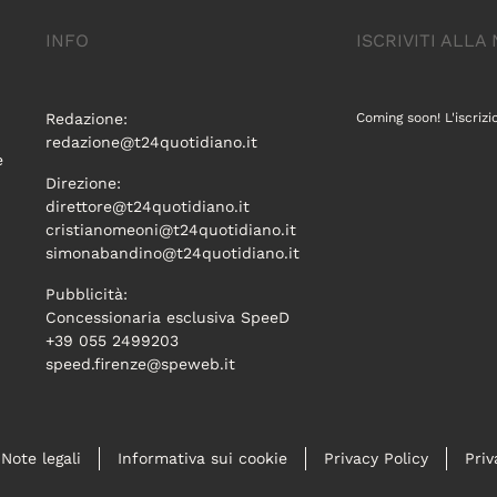
INFO
ISCRIVITI ALL
Redazione:
Coming soon! L'iscrizi
redazione@t24quotidiano.it
e
Direzione:
direttore@t24quotidiano.it
cristianomeoni@t24quotidiano.it
simonabandino@t24quotidiano.it
Pubblicità:
Concessionaria esclusiva SpeeD
+39 055 2499203
speed.firenze@speweb.it
Note legali
Informativa sui cookie
Privacy Policy
Priv