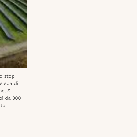
lo stop
s spa di
e. Si
pi da 300
nte