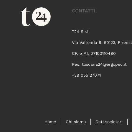
CONTATTI
T24 S.r.l.
Via Valfonda 9, 50123, Firenz
CF. e P.I. 07100110480
Pec:
toscana24@ergopec.it
+39 055 27071
Home
Chi siamo
Dati societari