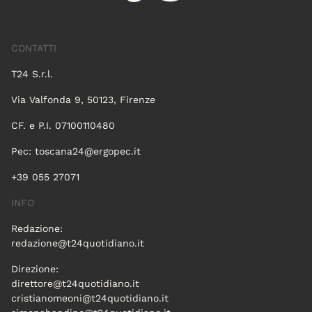
CONTATTI
T24 S.r.l.
Via Valfonda 9, 50123, Firenze
CF. e P.I. 07100110480
Pec:
toscana24@ergopec.it
+39 055 27071
INFO
Redazione:
redazione@t24quotidiano.it
Direzione:
direttore@t24quotidiano.it
cristianomeoni@t24quotidiano.it