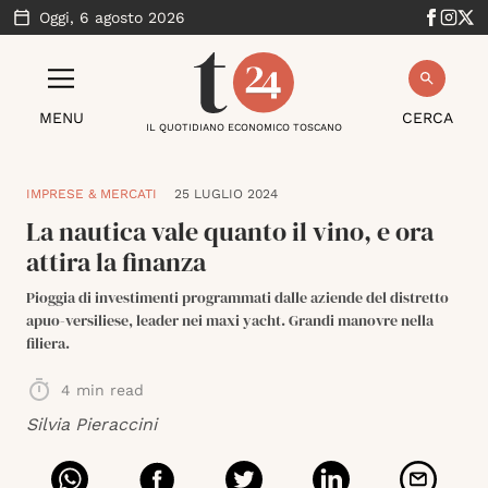
Oggi,
6 agosto 2026
MENU
CERCA
IL QUOTIDIANO ECONOMICO TOSCANO
IMPRESE & MERCATI
25 LUGLIO 2024
La nautica vale quanto il vino, e ora
attira la finanza
Pioggia di investimenti programmati dalle aziende del distretto
apuo-versiliese, leader nei maxi yacht. Grandi manovre nella
filiera.
4
min read
Silvia Pieraccini