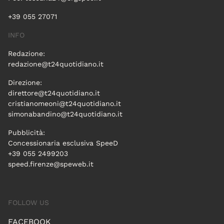
+39 055 27071
INFO
Redazione:
redazione@t24quotidiano.it
Direzione:
direttore@t24quotidiano.it
cristianomeoni@t24quotidiano.it
simonabandino@t24quotidiano.it
Pubblicità:
Concessionaria esclusiva SpeeD
+39 055 2499203
speed.firenze@speweb.it
FOLLOW US
FACEBOOK