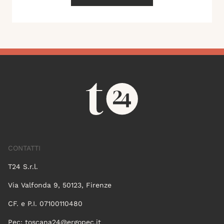
CONTATTI
T24 S.r.l.
Via Valfonda 9, 50123, Firenze
CF. e P.I. 07100110480
Pec:
toscana24@ergopec.it