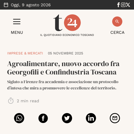
Oggi,
9 agosto 2026
MENU
CERCA
IL QUOTIDIANO ECONOMICO TOSCANO
IMPRESE & MERCATI
05 NOVEMBRE 2025
Agroalimentare, nuovo accordo fra
Georgofili e Confindustria Toscana
Siglato a Firenze fra accademia e associazione un protocollo
d’intesa che mira a promuovere le eccellenze del territorio.
2
min read