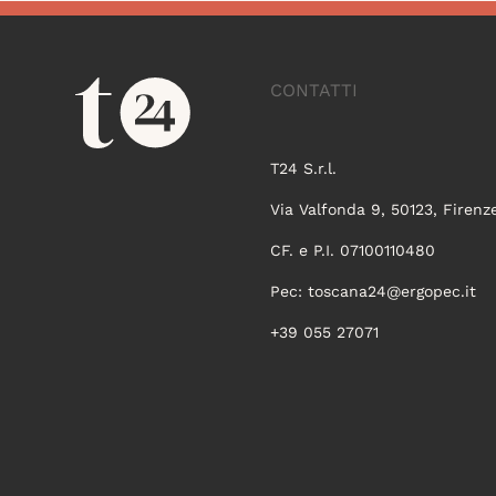
CONTATTI
T24 S.r.l.
Via Valfonda 9, 50123, Firenz
CF. e P.I. 07100110480
Pec:
toscana24@ergopec.it
+39 055 27071