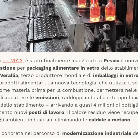
o
nel 2023
, è stato finalmente inaugurato a
Pescia
il nuo
stione
per
packaging alimentare in vetro
dello stabilime
Verallia
, terzo produttore mondiale di
imballaggi in vetr
rodotti alimentari. La nuova tecnologia, che utilizza il so
ome materia prima per la combustione, permetterà nelle 
i abbattere le
emissioni
, raddoppiando al contempo la
c
dello stabilimento – arrivando a quasi 4 milioni di bottigli
cento nuovi
posti di lavoro
. Il calore residuo viene recup
gli ambienti industriali, eliminando le
caldaie a metano
.
 concreta nel percorso di
modernizzazione industriale
de