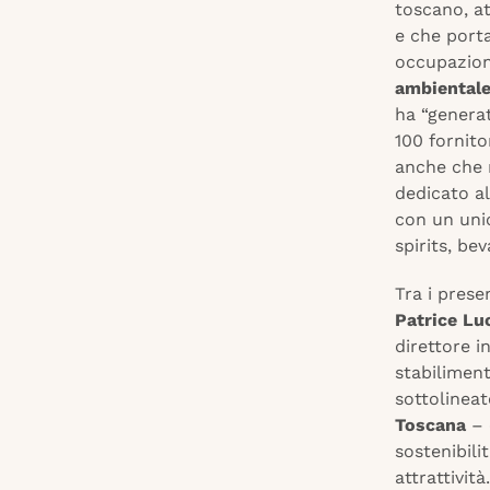
toscano, at
e che porta
occupazione
ambiental
ha “generat
100 fornito
anche che n
dedicato a
con un unic
spirits, be
Tra i prese
Patrice Lu
direttore i
stabilimen
sottolinea
Toscana
– 
sostenibili
attrattivit