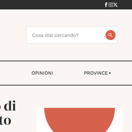
I
OPINIONI
PROVINCE
▾
 di
to