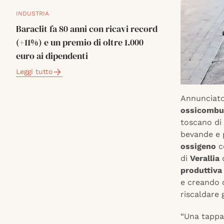
INDUSTRIA
Baraclit fa 80 anni con ricavi record
(+11%) e un premio di oltre 1.000
euro ai dipendenti
Leggi tutto
Annunciat
ossicombu
toscano di
bevande e p
ossigeno
c
di
Verallia
d
produttiva
e creando 
riscaldare 
“Una tappa