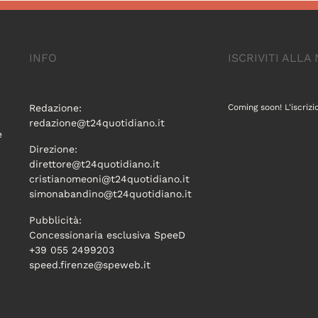
INFO
ISCRIVITI ALL
Redazione:
Coming soon! L'iscrizi
redazione@t24quotidiano.it
e
Direzione:
direttore@t24quotidiano.it
cristianomeoni@t24quotidiano.it
simonabandino@t24quotidiano.it
Pubblicità:
Concessionaria esclusiva SpeeD
+39 055 2499203
speed.firenze@speweb.it