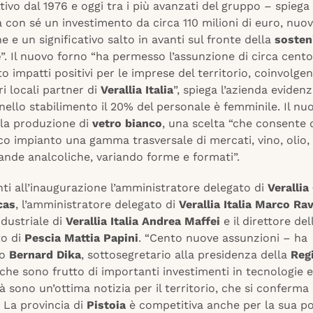
tivo dal 1976 e oggi tra i più avanzati del gruppo – spiega
 con sé un investimento da circa 110 milioni di euro, nuo
 e un significativo salto in avanti sul fronte della
sosteni
e
”. Il nuovo forno “ha permesso l’assunzione di circa cento
o impatti positivi per le imprese del territorio, coinvolge
ri locali partner di
Verallia Italia
”, spiega l’azienda eviden
ello stabilimento il 20% del personale è femminile. Il nu
lla produzione di
vetro bianco
, una scelta “che consente d
o impianto una gamma trasversale di mercati, vino, olio,
vande analcoliche, variando forme e formati”.
nti all’inaugurazione l’amministratore delegato di
Verallia
cas
, l’amministratore delegato di
Verallia Italia Marco Ra
ndustriale di
Verallia Italia Andrea Maffei
e il direttore del
to di
Pescia Mattia Papini
. “Cento nuove assunzioni – ha
to
Bernard Dika
, sottosegretario alla presidenza della
Reg
che sono frutto di importanti investimenti in tecnologie e
tà sono un’ottima notizia per il territorio, che si conferma
à. La provincia di
Pistoia
è competitiva anche per la sua po