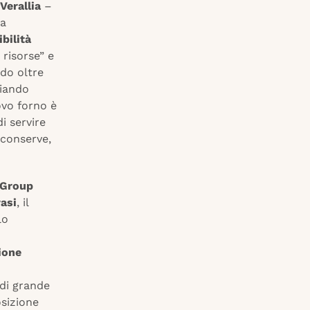
Verallia
–
va
bilità
 risorse” e
ndo oltre
ziando
ovo forno è
i servire
 conserve,
 Group
vasi
, il
lo
ione
 di grande
sizione