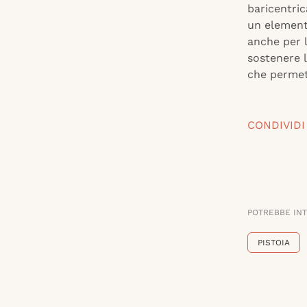
baricentric
un element
anche per l
sostenere l
che permett
CONDIVIDI
POTREBBE IN
PISTOIA