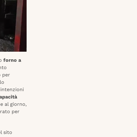
vo
forno a
nto
o
per
lo
intenzioni
apacità
e al giorno,
erato per
l sito