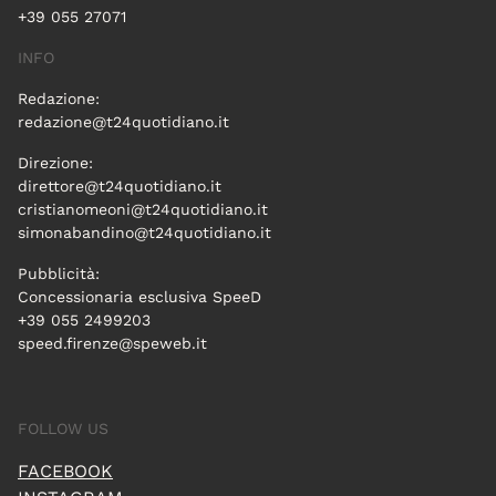
+39 055 27071
INFO
Redazione:
redazione@t24quotidiano.it
Direzione:
direttore@t24quotidiano.it
cristianomeoni@t24quotidiano.it
simonabandino@t24quotidiano.it
Pubblicità:
Concessionaria esclusiva SpeeD
+39 055 2499203
speed.firenze@speweb.it
FOLLOW US
FACEBOOK