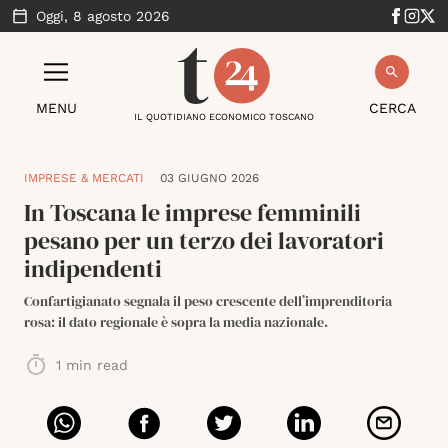
Oggi,
8 agosto 2026
MENU
CERCA
IL QUOTIDIANO ECONOMICO TOSCANO
IMPRESE & MERCATI
03 GIUGNO 2026
In Toscana le imprese femminili
pesano per un terzo dei lavoratori
indipendenti
Confartigianato segnala il peso crescente dell’imprenditoria
rosa: il dato regionale è sopra la media nazionale.
1
min read