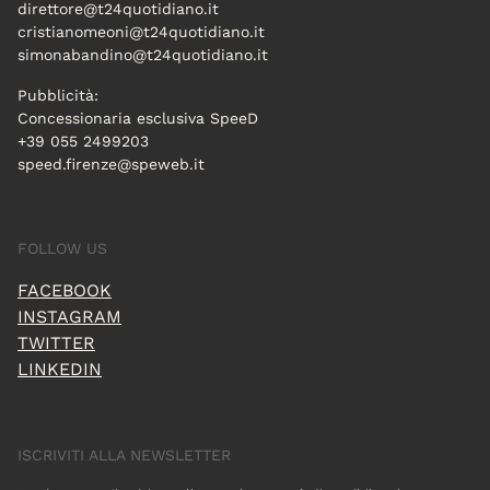
direttore@t24quotidiano.it
cristianomeoni@t24quotidiano.it
simonabandino@t24quotidiano.it
Pubblicità:
Concessionaria esclusiva SpeeD
+39 055 2499203
speed.firenze@speweb.it
FOLLOW US
FACEBOOK
INSTAGRAM
TWITTER
LINKEDIN
ISCRIVITI ALLA NEWSLETTER