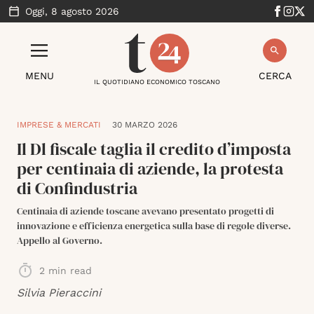
Oggi,
8 agosto 2026
MENU
CERCA
IL QUOTIDIANO ECONOMICO TOSCANO
IMPRESE & MERCATI
30 MARZO 2026
Il Dl fiscale taglia il credito d’imposta
per centinaia di aziende, la protesta
di Confindustria
Centinaia di aziende toscane avevano presentato progetti di
innovazione e efficienza energetica sulla base di regole diverse.
Appello al Governo.
2
min read
Silvia Pieraccini