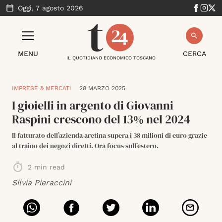
Oggi,
7 agosto 2026
MENU
CERCA
IL QUOTIDIANO ECONOMICO TOSCANO
IMPRESE & MERCATI
28 MARZO 2025
I gioielli in argento di Giovanni
Raspini crescono del 13% nel 2024
Il fatturato dell’azienda aretina supera i 38 milioni di euro grazie
al traino dei negozi diretti. Ora focus sull’estero.
2
min read
Silvia Pieraccini