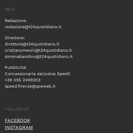
INFO
Redazione:
redazione@t24quotidiano.it
Direzione:
direttore@t24quotidiano.it
cristianomeoni@t24quotidiano.it
simonabandino@t24quotidiano.it
Pubblicità:
Concessionaria esclusiva SpeeD
+39 055 2499203
speed.firenze@speweb.it
FOLLOW US
FACEBOOK
INSTAGRAM