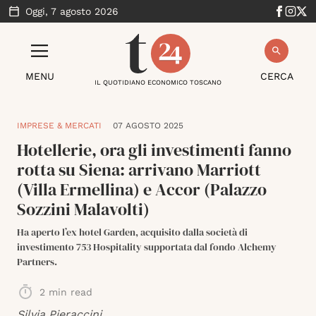
Oggi,
7 agosto 2026
MENU
CERCA
IL QUOTIDIANO ECONOMICO TOSCANO
IMPRESE & MERCATI
07 AGOSTO 2025
Hotellerie, ora gli investimenti fanno
rotta su Siena: arrivano Marriott
(Villa Ermellina) e Accor (Palazzo
Sozzini Malavolti)
Ha aperto l’ex hotel Garden, acquisito dalla società di
investimento 753 Hospitality supportata dal fondo Alchemy
Partners.
2
min read
Silvia Pieraccini