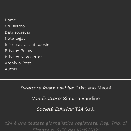
Home
Chi siamo
Dati societari
Note legali
Informativa sui cookie
Privacy Policy
Privacy Newsletter
Archivio Post
Autori
Direttore Responsabile:
Cristiano Meoni
Condirettore:
Simona Bandino
Società Editrice:
T24 S.r.l.
t24 è una testata giornalistica registrata. Reg. Trib. di
Firenze n. 6158 del 16/12/2021