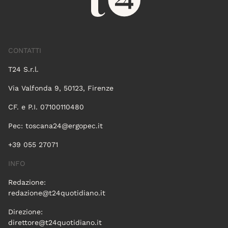
CONTATTI
T24 S.r.l.
Via Valfonda 9, 50123, Firenze
CF. e P.I. 07100110480
Pec:
toscana24@ergopec.it
+39 055 27071
INFO
Redazione:
redazione@t24quotidiano.it
Direzione:
direttore@t24quotidiano.it