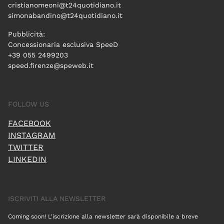
cristianomeoni@t24quotidiano.it
simonabandino@t24quotidiano.it
Pubblicità:
Concessionaria esclusiva SpeeD
+39 055 2499203
speed.firenze@speweb.it
FOLLOW US
FACEBOOK
INSTAGRAM
TWITTER
LINKEDIN
ISCRIVITI ALLA NEWSLETTER
Coming soon! L'iscrizione alla newsletter sarà disponibile a breve