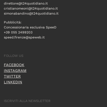
direttore@t24quotidiano.it
cristianomeoni@t24quotidiano.it
simonabandino@t24quotidiano.it
Pubblicità:
Concessionaria esclusiva SpeeD
+39 055 2499203
speed.firenze@speweb.it
FOLLOW US
FACEBOOK
INSTAGRAM
TWITTER
LINKEDIN
ISCRIVITI ALLA NEWSLETTER