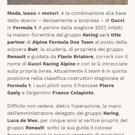
Moda
,
lusso
e
motori
: è la combinazione alla base
dello sbarco – decisamente a sorpresa – di
Gucci
in
Formula 1
. A partire dalla stagione 2027, infatti,
la maison fiorentina del gruppo
Kering
sarà
title
partner
di
Alpine Formula One Team
al posto della
svizzera
Bwt
: la scuderia, di proprietà del gruppo
Renault
e guidata da
Flavio Briatore
, correrà con il
nome di
Gucci Racing Alpine
e con le G intrecciate
sulla propria livrea. Attualmente il team è in quinta
posizione nella classifica costruttori stagionale di
Formula 1
: i suoi piloti sono il francese
Pierre
Gasly
e l’argentino
Franco Colapinto
.
Difficile non vedere, dietro l’operazione, la mano
dell’amministratore delegato del gruppo
Kering
,
Luca de Meo
, per cinque anni al vertice proprio del
gruppo
Renault
: sotto la sua guida il colosso
francese ripensò la propria strategia di marketing