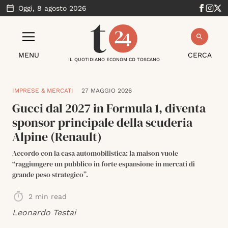
Oggi,
8 agosto 2026
MENU
CERCA
IL QUOTIDIANO ECONOMICO TOSCANO
IMPRESE & MERCATI
27 MAGGIO 2026
Gucci dal 2027 in Formula 1, diventa
sponsor principale della scuderia
Alpine (Renault)
Accordo con la casa automobilistica: la maison vuole
“raggiungere un pubblico in forte espansione in mercati di
grande peso strategico”.
2
min read
Leonardo Testai