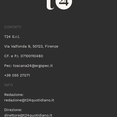
CONTATTI
T24 S.r.l.
Via Valfonda 9, 50123, Firenze
CF. e P.I. 07100110480
Pec:
toscana24@ergopec.it
+39 055 27071
INFO
Redazione:
redazione@t24quotidiano.it
Direzione:
direttore@t24quotidiano.it