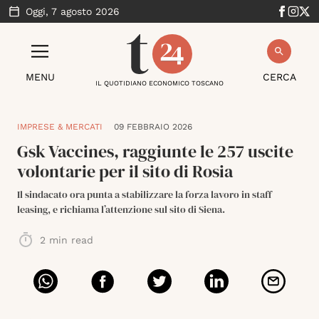
Oggi,
7 agosto 2026
MENU
CERCA
IL QUOTIDIANO ECONOMICO TOSCANO
IMPRESE & MERCATI
09 FEBBRAIO 2026
Gsk Vaccines, raggiunte le 257 uscite
volontarie per il sito di Rosia
Il sindacato ora punta a stabilizzare la forza lavoro in staff
leasing, e richiama l’attenzione sul sito di Siena.
2
min read