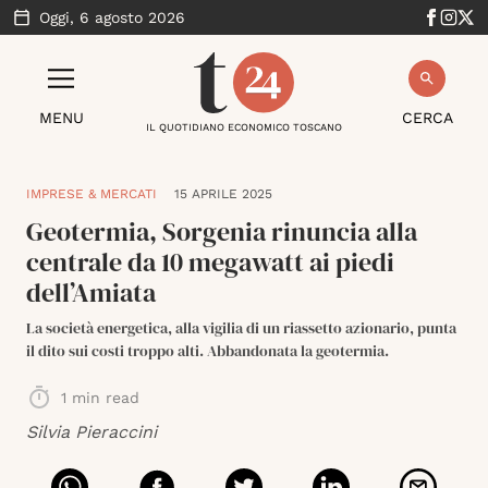
Oggi,
6 agosto 2026
MENU
CERCA
IL QUOTIDIANO ECONOMICO TOSCANO
IMPRESE & MERCATI
15 APRILE 2025
Geotermia, Sorgenia rinuncia alla
centrale da 10 megawatt ai piedi
dell’Amiata
La società energetica, alla vigilia di un riassetto azionario, punta
il dito sui costi troppo alti. Abbandonata la geotermia.
1
min read
Silvia Pieraccini