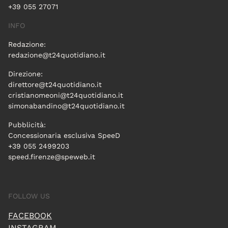
+39 055 27071
INFO
Redazione:
redazione@t24quotidiano.it
Direzione:
direttore@t24quotidiano.it
cristianomeoni@t24quotidiano.it
simonabandino@t24quotidiano.it
Pubblicità:
Concessionaria esclusiva SpeeD
+39 055 2499203
speed.firenze@speweb.it
FOLLOW US
FACEBOOK
INSTAGRAM