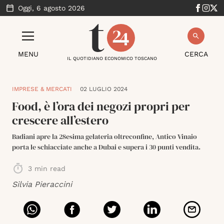
Oggi,
6 agosto 2026
MENU
CERCA
IL QUOTIDIANO ECONOMICO TOSCANO
IMPRESE & MERCATI
02 LUGLIO 2024
Food, è l’ora dei negozi propri per
crescere all’estero
Badiani apre la 28esima gelateria oltreconfine, Antico Vinaio
porta le schiacciate anche a Dubai e supera i 30 punti vendita.
3
min read
Silvia Pieraccini