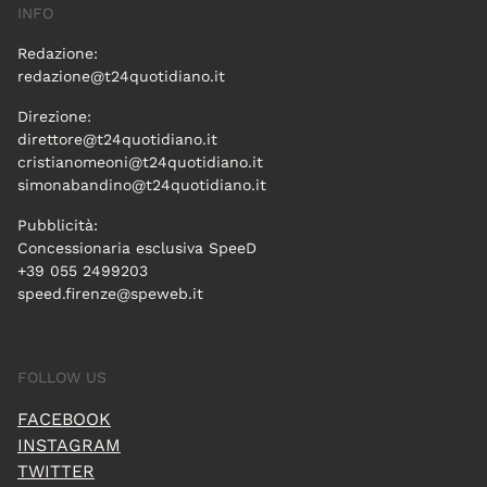
INFO
Redazione:
redazione@t24quotidiano.it
Direzione:
direttore@t24quotidiano.it
cristianomeoni@t24quotidiano.it
simonabandino@t24quotidiano.it
Pubblicità:
Concessionaria esclusiva SpeeD
+39 055 2499203
speed.firenze@speweb.it
FOLLOW US
FACEBOOK
INSTAGRAM
TWITTER