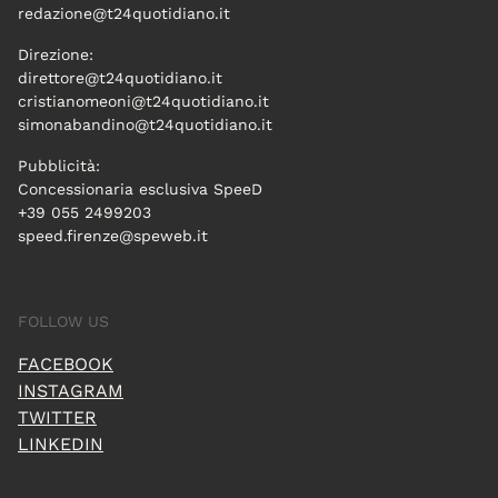
redazione@t24quotidiano.it
Direzione:
direttore@t24quotidiano.it
cristianomeoni@t24quotidiano.it
simonabandino@t24quotidiano.it
Pubblicità:
Concessionaria esclusiva SpeeD
+39 055 2499203
speed.firenze@speweb.it
FOLLOW US
FACEBOOK
INSTAGRAM
TWITTER
LINKEDIN