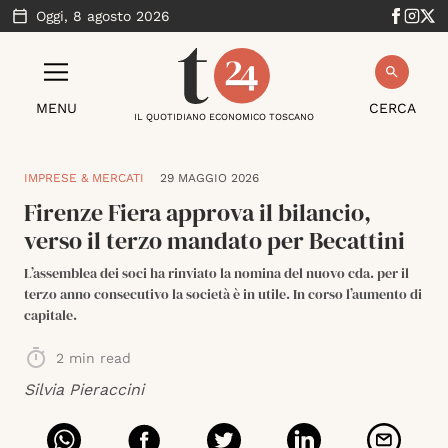
Oggi,
8 agosto 2026
MENU
CERCA
IL QUOTIDIANO ECONOMICO TOSCANO
IMPRESE & MERCATI
29 MAGGIO 2026
Firenze Fiera approva il bilancio,
verso il terzo mandato per Becattini
L’assemblea dei soci ha rinviato la nomina del nuovo cda. per il
terzo anno consecutivo la società è in utile. In corso l’aumento di
capitale.
2
min read
Silvia Pieraccini