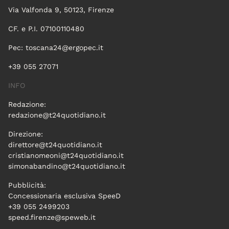
Via Valfonda 9, 50123, Firenze
CF. e P.I. 07100110480
Pec:
toscana24@ergopec.it
+39 055 27071
INFO
Redazione:
redazione@t24quotidiano.it
Direzione:
direttore@t24quotidiano.it
cristianomeoni@t24quotidiano.it
simonabandino@t24quotidiano.it
Pubblicità:
Concessionaria esclusiva SpeeD
+39 055 2499203
speed.firenze@speweb.it