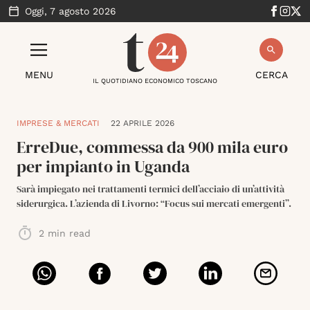
Oggi,
7 agosto 2026
MENU
CERCA
IL QUOTIDIANO ECONOMICO TOSCANO
IMPRESE & MERCATI
22 APRILE 2026
ErreDue, commessa da 900 mila euro
per impianto in Uganda
Sarà impiegato nei trattamenti termici dell’acciaio di un’attività
siderurgica. L’azienda di Livorno: “Focus sui mercati emergenti”.
2
min read